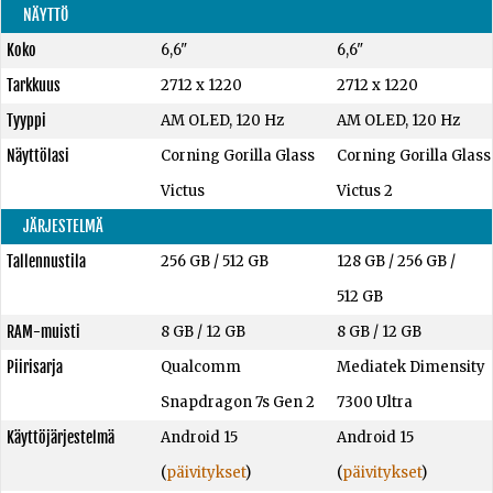
NÄYTTÖ
Koko
6,6"
6,6"
Tarkkuus
2712 x 1220
2712 x 1220
Tyyppi
AM OLED, 120 Hz
AM OLED, 120 Hz
Näyttölasi
Corning Gorilla Glass
Corning Gorilla Glass
Victus
Victus 2
JÄRJESTELMÄ
Tallennustila
256 GB
/
512 GB
128 GB
/
256 GB
/
512 GB
RAM-muisti
8 GB
/
12 GB
8 GB
/
12 GB
Piirisarja
Qualcomm
Mediatek Dimensity
Snapdragon 7s Gen 2
7300 Ultra
Käyttöjärjestelmä
Android 15
Android 15
(
päivitykset
)
(
päivitykset
)