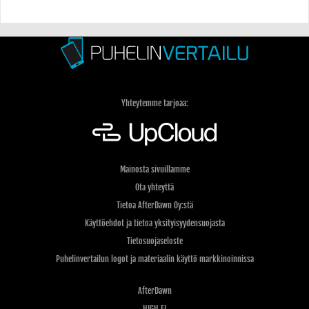
Yhteytemme tarjoaa:
Mainosta sivuillamme
Ota yhteyttä
Tietoa AfterDawn Oy:stä
Käyttöehdot ja tietoa yksityisyydensuojasta
Tietosuojaseloste
Puhelinvertailun logot ja materiaalin käyttö markkinoinnissa
AfterDawn
HIGH.FI