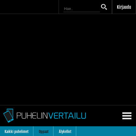
Kirjaudu
Kaikki puhelimet
Oppaat
Älykellot