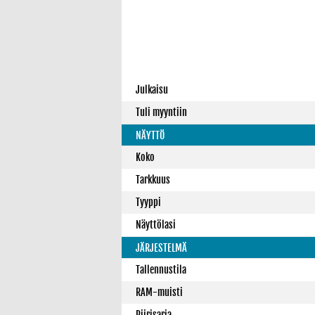
Julkaisu
Tuli myyntiin
NÄYTTÖ
Koko
Tarkkuus
Tyyppi
Näyttölasi
JÄRJESTELMÄ
Tallennustila
RAM-muisti
Piirisarja