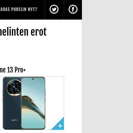
PARAS PUHELIN NYT?
elinten erot
me 13 Pro+