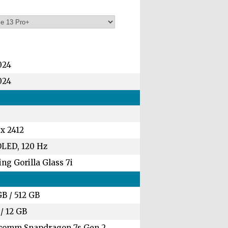
024
024
 x 2412
LED, 120 Hz
ng Gorilla Glass 7i
GB
/
512 GB
/
12 GB
comm Snapdragon 7s Gen 2