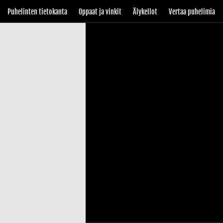
Puhelinten tietokanta
Oppaat ja vinkit
Älykellot
Vertaa puhelimia