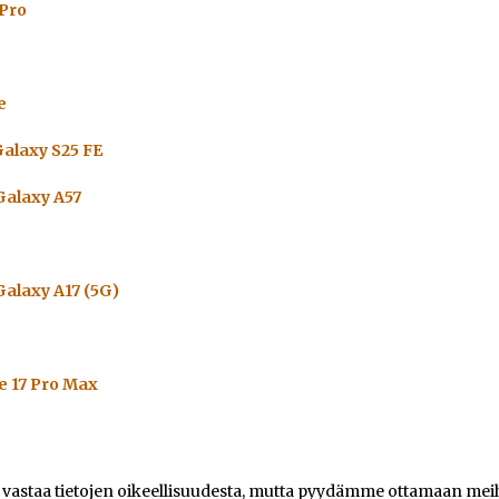
 Pro
e
alaxy S25 FE
alaxy A57
alaxy A17 (5G)
e 17 Pro Max
e vastaa tietojen oikeellisuudesta, mutta pyydämme ottamaan meihi