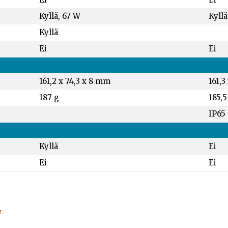
Kyllä, 67 W
Kyllä
Kyllä
Ei
Ei
161,2 x 74,3 x 8 mm
161,3
187 g
185,5
IP65
Kyllä
Ei
Ei
Ei
e