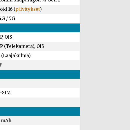
id 16 (
päivitykset
)
4G / 5G
P, OIS
P (Telekamera), OIS
 (Laajakulma)
P
-SIM
0 mAh