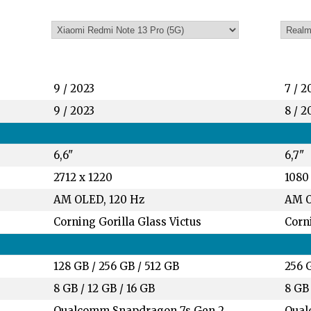
9 / 2023
7 / 2
9 / 2023
8 / 2
6,6"
6,7"
2712 x 1220
1080
AM OLED, 120 Hz
AM O
Corning Gorilla Glass Victus
Corni
128 GB
/
256 GB
/
512 GB
256 
8 GB
/
12 GB
/
16 GB
8 GB
Qualcomm Snapdragon 7s Gen 2
Qual