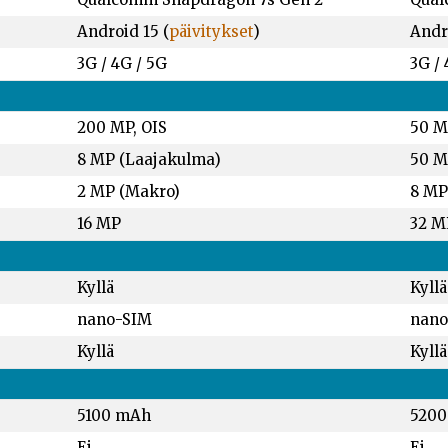
Android 15 (
päivitykset
)
Andro
3G / 4G / 5G
3G / 
200 MP, OIS
50 M
8 MP (Laajakulma)
50 M
2 MP (Makro)
8 MP
16 MP
32 M
Kyllä
Kyllä
nano-SIM
nano
Kyllä
Kyllä
5100 mAh
520
Ei
Ei