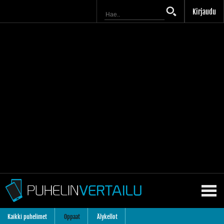
Kirjaudu
Kaikki puhelimet
Oppaat
Älykellot