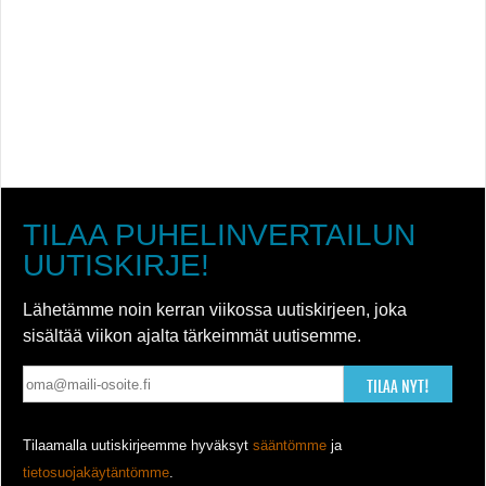
TILAA PUHELINVERTAILUN
UUTISKIRJE!
Lähetämme noin kerran viikossa uutiskirjeen, joka
sisältää viikon ajalta tärkeimmät uutisemme.
TILAA NYT!
Tilaamalla uutiskirjeemme hyväksyt
sääntömme
ja
tietosuojakäytäntömme
.