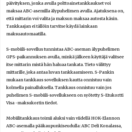
päivityksen, jonka avulla polttoainetankkaukset voi
maksaa ABC-asemilla älypuhelimen avulla. Ajatuksena on,
että mittarin voi valita ja maksun maksaa autosta käsin.
Tankkaajan ei tällöin tarvitse käydä lainkaan
maksuautomaatilla.
S-mobiili-sovellus tunnistaa ABC-aseman älypuhelimen
GPS-paikannuksen avulla, minkä jälkeen käyttäjä valitsee
itse mittarin mistä hän haluaa tankata. Tieto välittyy
mittarille, joka antaa luvan tankkaamiseen. S-Pankin
mukaan tankkaus sovelluksen kautta onnistuu vain
kolmella painalluksella. Tankkaus onnistuu vain jos
puhelimen S-mobiili-sovellukseen on syötetty S-Etukortti
Visa -maksukortin tiedot.
Mobiilitankkaus toimii aluksi vain viidellä HOK-Elannon
ABC-asemalla pääkaupunkiseudulla: ABC Deli Konalassa,