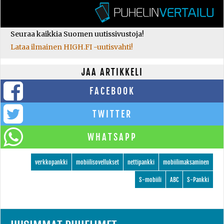
Seuraa kaikkia Suomen uutissivustoja!
Lataa ilmainen HIGH.FI -uutisvahti!
JAA ARTIKKELI
FACEBOOK
TWITTER
WHATSAPP
verkkopankki
mobiilisovellukset
nettipankki
mobiilimaksaminen
S-mobiili
ABC
S-Pankki