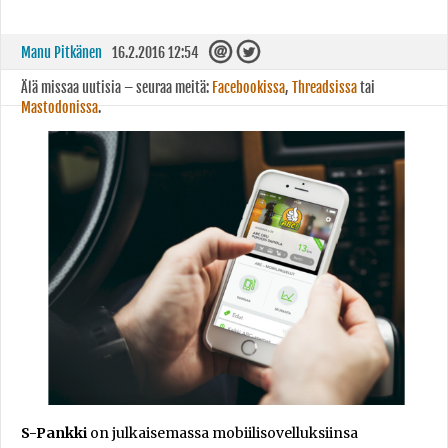
Manu Pitkänen
16.2.2016 12:54
Älä missaa uutisia – seuraa meitä:
Facebookissa
,
Threadsissa
tai
Mastodonissa
.
S-Pankki
on julkaisemassa mobiilisovelluksiinsa