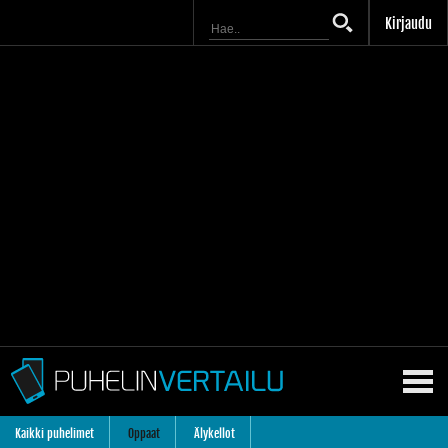
Kirjaudu
Kaikki puhelimet
Oppaat
Älykellot