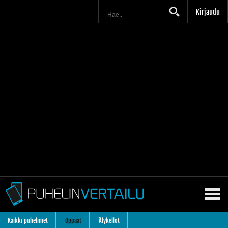
Kirjaudu
Kaikki puhelimet
Oppaat
Älykellot