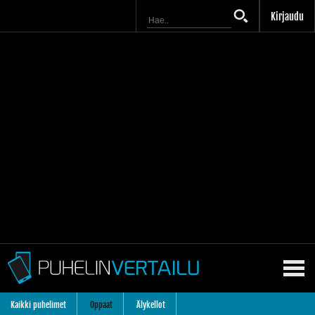
Kirjaudu
Kaikki puhelimet
Oppaat
Älykellot