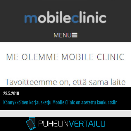
pelkkä päänäyttö maksaa 900 euroa, ei sisällä asennusta
29.5.2018
Kännykköiden korjausketju Mobile Clinic on asetettu konkurssiin