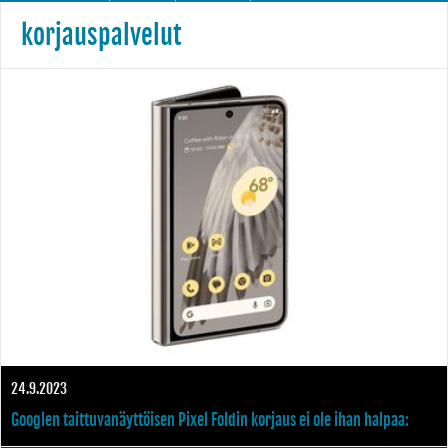
korjauspalvelut
24.9.2023
Googlen taittuvanäyttöisen Pixel Foldin korjaus ei ole ihan halpaa: