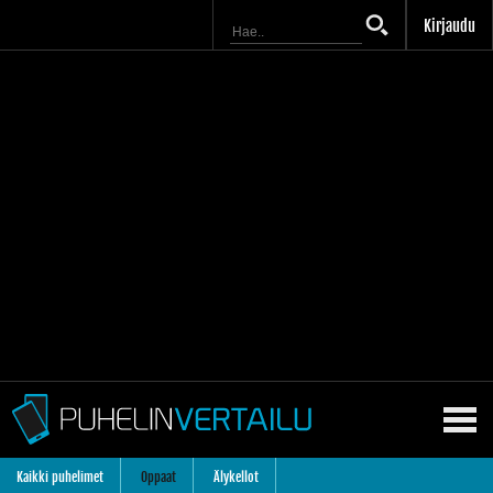
Kirjaudu
Kaikki puhelimet
Oppaat
Älykellot