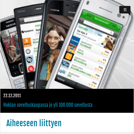
vuodessa
11
22.12.2011
Nokian sovelluskaupassa jo yli 100 000 sovellusta
Aiheeseen liittyen