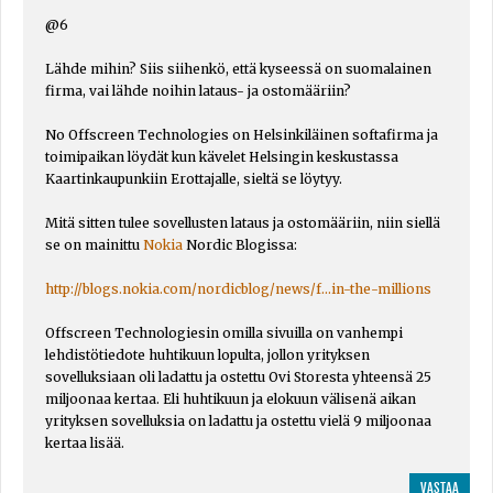
@6
Lähde mihin? Siis siihenkö, että kyseessä on suomalainen
firma, vai lähde noihin lataus- ja ostomääriin?
No Offscreen Technologies on Helsinkiläinen softafirma ja
toimipaikan löydät kun kävelet Helsingin keskustassa
Kaartinkaupunkiin Erottajalle, sieltä se löytyy.
Mitä sitten tulee sovellusten lataus ja ostomääriin, niin siellä
se on mainittu
Nokia
Nordic Blogissa:
http://blogs.nokia.com/nordicblog/news/f...in-the-millions
Offscreen Technologiesin omilla sivuilla on vanhempi
lehdistötiedote huhtikuun lopulta, jollon yrityksen
sovelluksiaan oli ladattu ja ostettu Ovi Storesta yhteensä 25
miljoonaa kertaa. Eli huhtikuun ja elokuun välisenä aikan
yrityksen sovelluksia on ladattu ja ostettu vielä 9 miljoonaa
kertaa lisää.
VASTAA