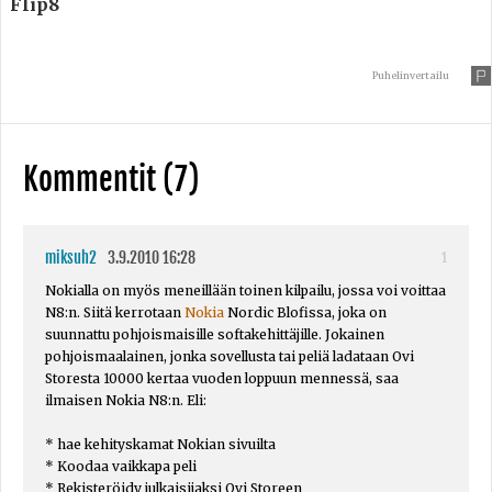
Flip8
Puhelinvertailu
Kommentit (7)
miksuh2
3.9.2010 16:28
1
Nokialla on myös meneillään toinen kilpailu, jossa voi voittaa
N8:n. Siitä kerrotaan
Nokia
Nordic Blofissa, joka on
suunnattu pohjoismaisille softakehittäjille. Jokainen
pohjoismaalainen, jonka sovellusta tai peliä ladataan Ovi
Storesta 10000 kertaa vuoden loppuun mennessä, saa
ilmaisen Nokia N8:n. Eli:
* hae kehityskamat Nokian sivuilta
* Koodaa vaikkapa peli
* Rekisteröidy julkaisijaksi Ovi Storeen