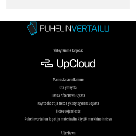
Yhteytemme tarjoaa:
Mainosta sivuillamme
Ota yhteyttä
Tietoa AfterDawn Oy:stä
Käyttöehdot ja tietoa yksityisyydensuojasta
Tietosuojaseloste
Puhelinvertailun logot ja materiaalin käyttö markkinoinnissa
AfterDawn