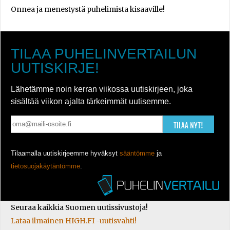
Onnea ja menestystä puhelimista kisaaville!
TILAA PUHELINVERTAILUN
UUTISKIRJE!
Lähetämme noin kerran viikossa uutiskirjeen, joka
sisältää viikon ajalta tärkeimmät uutisemme.
TILAA NYT!
Tilaamalla uutiskirjeemme hyväksyt
sääntömme
ja
tietosuojakäytäntömme
.
Seuraa kaikkia Suomen uutissivustoja!
Lataa ilmainen HIGH.FI -uutisvahti!