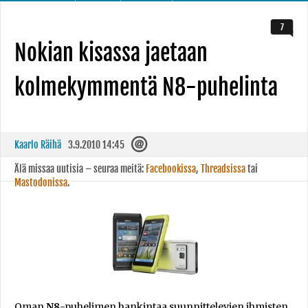
7
Nokian kisassa jaetaan
kolmekymmentä N8-puhelinta
Kaarlo Räihä
3.9.2010 14:45
Älä missaa uutisia – seuraa meitä:
Facebookissa
,
Threadsissa
tai
Mastodonissa
.
Oman
N8
-puhelimen hankintaa suunnittelevien ihmisten