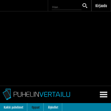
Kirjaudu
Kaikki puhelimet
Oppaat
Älykellot