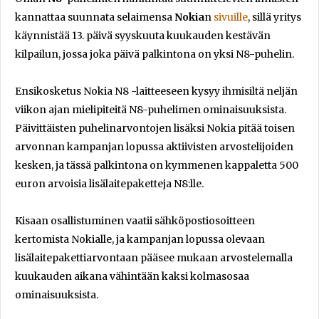
kannattaa suunnata selaimensa
Nokia
n
sivuille
, sillä yritys
käynnistää 13. päivä syyskuuta kuukauden kestävän
kilpailun, jossa joka päivä palkintona on yksi N8-puhelin.
Ensikosketus Nokia N8 -laitteeseen kysyy ihmisiltä neljän
viikon ajan mielipiteitä N8-puhelimen ominaisuuksista.
Päivittäisten puhelinarvontojen lisäksi Nokia pitää toisen
arvonnan kampanjan lopussa aktiivisten arvostelijoiden
kesken, ja tässä palkintona on kymmenen kappaletta 500
euron arvoisia lisälaitepaketteja N8:lle.
Kisaan osallistuminen vaatii sähköpostiosoitteen
kertomista Nokialle, ja kampanjan lopussa olevaan
lisälaitepakettiarvontaan pääsee mukaan arvostelemalla
kuukauden aikana vähintään kaksi kolmasosaa
ominaisuuksista.