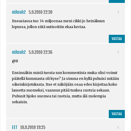
miksuh2
5.9.2010 22:30
4
Itseasiassa tuo 34 miljoonaa meni rikki jo heinäkuun
lopussa, jollon siitä uutisoitiin ekaa kertaa.
VASTAA
miksuh2
5.9.2010 22:36
5
@8
Ensinnäkin mistä tuosta sun kommentista muka olisi voinut
päätellä kummasta oli kyse? Ja sinuna en kyllä puhuisi mitään
oikeinkirjotukssta. Itse et näköjään osaa edes kirjottaa koko
lausetta suomeksi, vaansun pitää tunkea ruotsia sekaan.
Puhusit hjoko suomea tai ruotsia, mutta älä molempia
sekaisin.
VASTAA
EET
10.9.2010 19:35
6