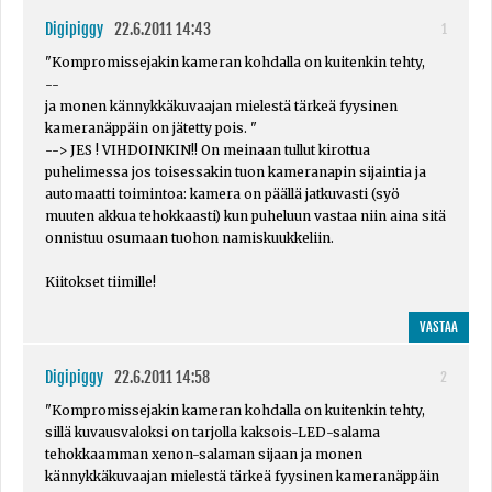
Digipiggy
22.6.2011 14:43
1
"Kompromissejakin kameran kohdalla on kuitenkin tehty,
--
ja monen kännykkäkuvaajan mielestä tärkeä fyysinen
kameranäppäin on jätetty pois. "
--> JES ! VIHDOINKIN!! On meinaan tullut kirottua
puhelimessa jos toisessakin tuon kameranapin sijaintia ja
automaatti toimintoa: kamera on päällä jatkuvasti (syö
muuten akkua tehokkaasti) kun puheluun vastaa niin aina sitä
onnistuu osumaan tuohon namiskuukkeliin.
Kiitokset tiimille!
VASTAA
Digipiggy
22.6.2011 14:58
2
"Kompromissejakin kameran kohdalla on kuitenkin tehty,
sillä kuvausvaloksi on tarjolla kaksois-LED-salama
tehokkaamman xenon-salaman sijaan ja monen
kännykkäkuvaajan mielestä tärkeä fyysinen kameranäppäin