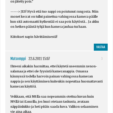
on jätetty pois."
-----> JES! Hyvä että tuo nappi on poistunut rungosta. Niin
monet kerrat on tullut painettua vahingossa kamera päälle
kun sitä automaatti kytkentää ei saa pois käytöstä... Ja akku
on hetken päästä tyhjä kun kamera jauhaa turhaan.
Kiitokset napin hävittämisestä!
VASTAA
Matsomppi
22.6.2011 15:07
3
Ihteeni aikakin harmittaa, ettei käytetä useemmin xenon-
salamaa ja ettei ole fyysistä kameranappia. Omassa
kännyssä todella harvoin painan vahingossa kameran
nappia ja sen käyttäminen kuitenkin nopeuttaa huomattavasti
kameran käyttöä.
Veikkaan, että N8:lla saa nopeammin otettua kuvan kuin
N9:llä tai iLuurilla, jos luuri otetaan taskusta, avataan
näppäinlukko ja heti pitäis saada kuva. Valikon selaaminen
vie aina aikaa.