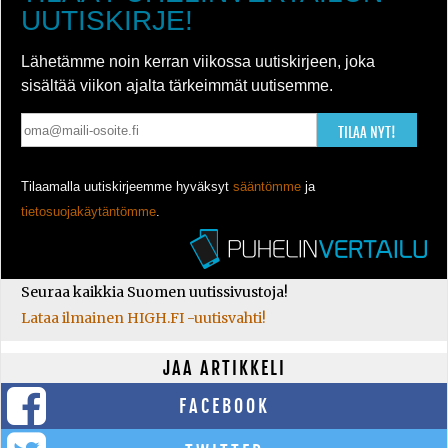
UUTISKIRJE!
Lähetämme noin kerran viikossa uutiskirjeen, joka
sisältää viikon ajalta tärkeimmät uutisemme.
TILAA NYT!
Tilaamalla uutiskirjeemme hyväksyt
sääntömme
ja
tietosuojakäytäntömme
.
Seuraa kaikkia Suomen uutissivustoja!
Lataa ilmainen HIGH.FI -uutisvahti!
JAA ARTIKKELI
FACEBOOK