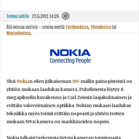
Teemu Laitila
22.6.2011 14:26
Älä missaa uutisia – seuraa meitä:
Facebookissa
,
Threadsissa
tai
Mastodonissa
.
Yksi
Nokia
n eilen julkaiseman
N9
-mallin painopisteistä on
yhtiön mukaan laadukas kamera. Puhelimesta löytyy 8
megapikselin kuvakenno ja Carl Zeissin laajakulmainen ja
erittäin valovoimainen optiikka. Nokian mukaan laadukas
tekniikka myös toimii erittäin nopeasti ja yhtiön testien
mukaan N9:n kamera on markkinoiden nopein.
Nokia julkaisi tarkempia tietoja kameran toiminnasta