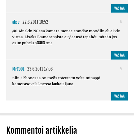
VASTAA
akse
22.6.2011 18:52
8
@1 Ainakin N8ssa kamera menee standby moodiin eli ei vie
virtaa. Lisäksi kameranpista ei yleensä tapahdu mitään jos
esim puhelu päällä tms.
VASTAA
MrC00L
23.6.2011 17:08
9
niin, iPhonessa on myös toteutettu voluuminappi
kamerasovelluksessa laukaisijana.
VASTAA
Kommentoi artikkelia