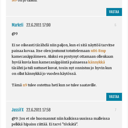
N9
on jo tilattu.
VASTAA
Markeli
22.6.2011 17:00
6
@9
Ei se oikeasti tärähdä niin paljon, kun ei sitä näyttöä tarvitse
painaa kovaa. Itse olen joutunut totuttelemaan
n86 8mp
kameranäppäimeen. Aluksi en pystynyt ottamaan ollenkaan
hyviä kuvia kun kameranäppäintä painaessa
kännykkä
tärähti ja tuli suttuset kuvat, tosin nyt onnistuu jo hyvin kun
on ollut kännykkä jo vuoden käytössä.
Tämä
n9
tulee ostettua heti kun se tulee saataville.
VASTAA
JussiFX
22.6.2011 17:58
7
@9: Jos et ole huomannut niin kaikissa uusissa malleissa
pelkkä hipaisu riittää. Ei tarvi "törkätä".