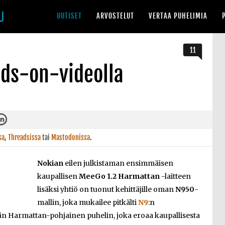
UUTISET
ARVOSTELUT
VERTAA PUHELIMIA
11
ds-on-videolla
sa
,
Threadsissa
tai
Mastodonissa
.
Nokian
eilen julkistaman ensimmäisen
kaupallisen
MeeGo 1.2 Harmattan
-laitteen
lisäksi yhtiö on tuonut kehittäjille oman
N950
-
mallin, joka mukailee pitkälti
N9
:n
ään Harmattan-pohjainen puhelin, joka eroaa kaupallisesta