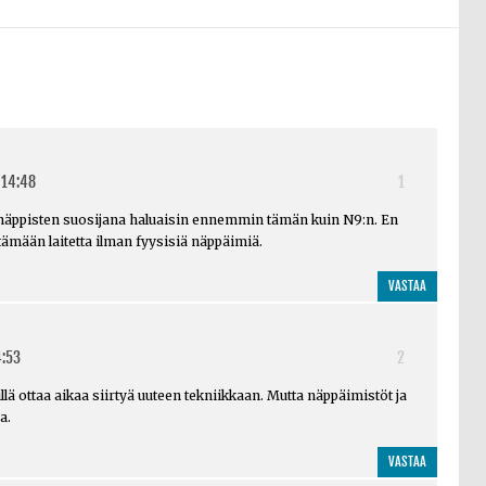
 14:48
1
äppisten suosijana haluaisin ennemmin tämän kuin N9:n. En
ttämään laitetta ilman fyysisiä näppäimiä.
VASTAA
4:53
2
lä ottaa aikaa siirtyä uuteen tekniikkaan. Mutta näppäimistöt ja
a.
VASTAA