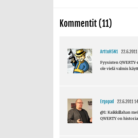
Kommentit (11)
ArttuH5N1
22.6.2011
Fyysisten QWERTY-n
ole vielä valmis käy
Ergopad
22.6.2011 1
@1: Kaikkillahan meil
QWERTY on historia