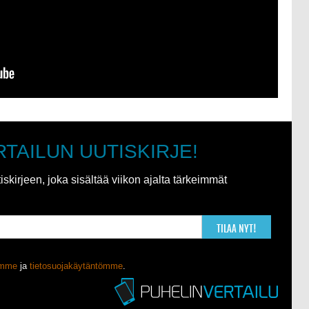
RTAILUN UUTISKIRJE!
kirjeen, joka sisältää viikon ajalta tärkeimmät
TILAA NYT!
ömme
ja
tietosuojakäytäntömme
.