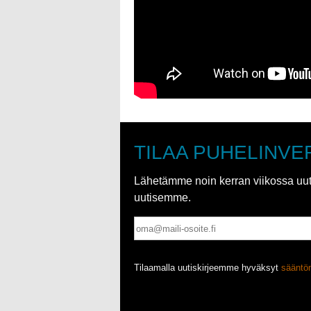
TILAA PUHELINVE
Lähetämme noin kerran viikossa uutis
uutisemme.
Tilaamalla uutiskirjeemme hyväksyt
säänt