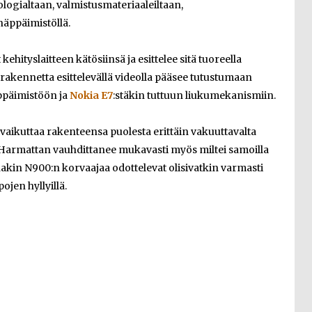
ogialtaan, valmistusmateriaaleiltaan,
näppäimistöllä.
hityslaitteen kätösiinsä ja esittelee sitä tuoreella
n rakennetta esittelevällä videolla pääsee tutustumaan
päimistöön ja
Nokia E7
:stäkin tuttuun liukumekanismiin.
 vaikuttaa rakenteensa puolesta erittäin vakuuttavalta
nut Harmattan vauhdittanee mukavasti myös miltei samoilla
nakin N900:n korvaajaa odottelevat olisivatkin varmasti
jen hyllyillä.