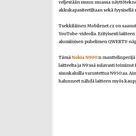
veljestään muun muassa näyttöteknol
akkukapasiteetiltaan sekä fyysisellä 
Tsekkiläinen Mobilenet.cz on saanut ke
YouTube-videolla. Erityisesti laittee
alumiinisen puhelimen QWERTY-näp
Tämä
Nokia N900
:n manttelinperijä
laitteelta ja N9:ssä sulavasti toimi
sisuskaluilla varustettua N950:aa. Ai
halunneet nähdä laitteen myös kauppo