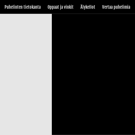
Puhelinten tietokanta
Oppaat ja vinkit
Älykellot
Vertaa puhelimia