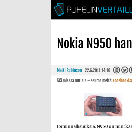
Nokia N950 han
Matti Robinson
22.6.2011 14:10
Älä missaa uutisia – seuraa meitä:
Facebookis
toiminnallisuuksia. N950 on niin ik