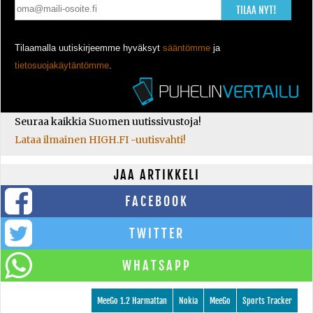
TILAA NYT!
Tilaamalla uutiskirjeemme hyväksyt
sääntömme
ja
tietosuojakäytäntömme
.
Seuraa kaikkia Suomen uutissivustoja!
Lataa ilmainen HIGH.FI -uutisvahti!
JAA ARTIKKELI
FACEBOOK
TWITTER
WHATSAPP
MeeGo 1.2 Harmattan
Nokia
MeeGo
Sports Tracker