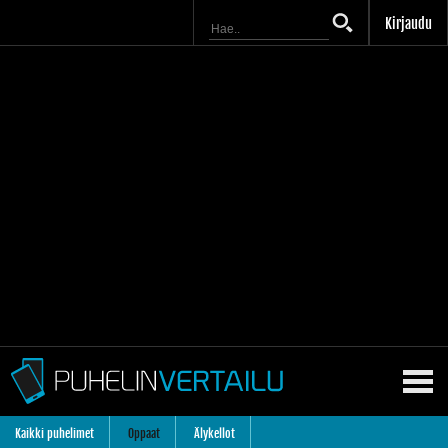
Kirjaudu
Kaikki puhelimet
Oppaat
Älykellot