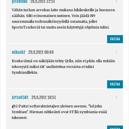
pitokokka
28.9.2011 22:51
1
Vähän turhan arvokas laite mukana hikilenkeille ja huonoon
säähän. Silti erinomainen uutinen. Vois jäädä N9
suuremmalla todennäköisyydellä ostamatta, jollei
SportsTrackeriä tai muita usein käytettyjä ohjelmia tulisi.
VASTAA
miksuh2
29.9.2011 00:48
2
Koska tämä on näköjään tehty Qt:lla, niin ei pitäs olla mitään
tekosyytä miksi tät' uudistettua versiota ei tulisi
Symbianillekin.
VASTAA
ArttuH5N1
29.9.2011 10:51
3
@2 Paitsi softavalmistajien yleinen asenne, "lol joku
Symbian". Hieman nihkeästi ovat ST:llä symbiania enää
tukeneet.