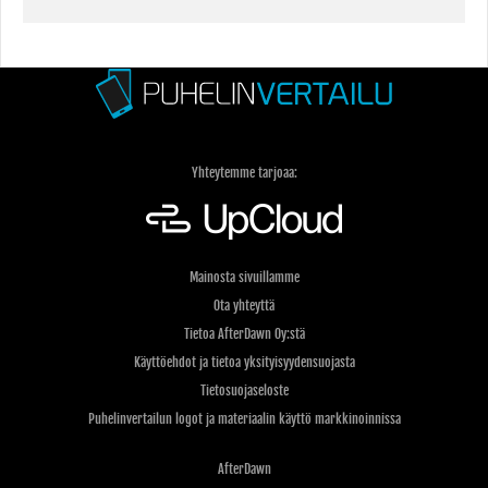
Yhteytemme tarjoaa:
Mainosta sivuillamme
Ota yhteyttä
Tietoa AfterDawn Oy:stä
Käyttöehdot ja tietoa yksityisyydensuojasta
Tietosuojaseloste
Puhelinvertailun logot ja materiaalin käyttö markkinoinnissa
AfterDawn