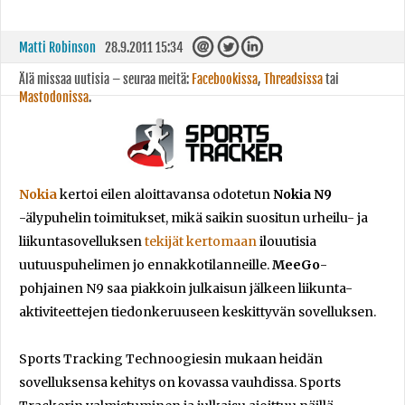
Matti Robinson
28.9.2011 15:34
Älä missaa uutisia – seuraa meitä:
Facebookissa
,
Threadsissa
tai
Mastodonissa
.
Nokia
kertoi eilen aloittavansa odotetun
Nokia N9
-älypuhelin toimitukset, mikä saikin suositun urheilu- ja
liikuntasovelluksen
tekijät kertomaan
ilouutisia
uutuuspuhelimen jo ennakkotilanneille.
MeeGo
-
pohjainen N9 saa piakkoin julkaisun jälkeen liikunta-
aktiviteettejen tiedonkeruuseen keskittyvän sovelluksen.
Sports Tracking Technoogiesin mukaan heidän
sovelluksensa kehitys on kovassa vauhdissa. Sports