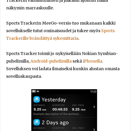
Trackerin valmistuminen ja julkaisu ajoittuu näillä
näkymin marraskuulle.
Sports Trackerin MeeGo-versio tuo mukanaan kaikki
sovellukselle tutut ominaisuudet ja tukee myös
Sports
Trackerille brändättyä sykemittaria
.
Sports Tracker toimii jo nykyisellään Nokian Symbian-
puhelimilla,
Android-puhelimilla
sekä
iPhonella
.
Sovelluksen voi ladata ilmaiseksi kunkin alustan omasta
sovelluskaupasta.