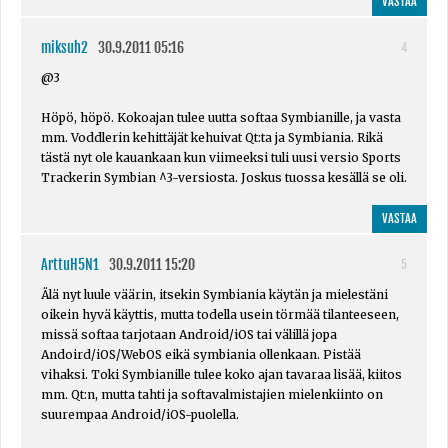
VASTAA
miksuh2
30.9.2011 05:16
4
@3
Höpö, höpö. Kokoajan tulee uutta softaa Symbianille, ja vasta
mm. Voddlerin kehittäjät kehuivat Qt:ta ja Symbiania. Rikä
tästä nyt ole kauankaan kun viimeeksi tuli uusi versio Sports
Trackerin Symbian ^3-versiosta. Joskus tuossa kesällä se oli.
VASTAA
ArttuH5N1
30.9.2011 15:20
5
Älä nyt luule väärin, itsekin Symbiania käytän ja mielestäni
oikein hyvä käyttis, mutta todella usein törmää tilanteeseen,
missä softaa tarjotaan Android/iOS tai välillä jopa
Andoird/iOS/WebOS eikä symbiania ollenkaan. Pistää
vihaksi. Toki Symbianille tulee koko ajan tavaraa lisää, kiitos
mm. Qt:n, mutta tahti ja softavalmistajien mielenkiinto on
suurempaa Android/iOS-puolella.