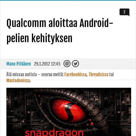
2
Qualcomm aloittaa Android-
pelien kehityksen
Manu Pitkänen
29.1.2012 12:45
Älä missaa uutisia – seuraa meitä:
Facebookissa
,
Threadsissa
tai
Mastodonissa
.