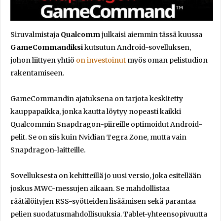
Siruvalmistaja
Qualcomm
julkaisi aiemmin tässä kuussa
GameCommandiksi
kutsutun Android-sovelluksen,
johon liittyen yhtiö
on investoinut
myös oman pelistudion
rakentamiseen.
GameCommandin ajatuksena on tarjota keskitetty
kauppapaikka, jonka kautta löytyy nopeasti kaikki
Qualcommin Snapdragon-piireille optimoidut Android-
pelit. Se on siis kuin Nvidian Tegra Zone, mutta vain
Snapdragon-laitteille.
Sovelluksesta on kehitteillä jo uusi versio, joka esitellään
joskus MWC-messujen aikaan. Se mahdollistaa
räätälöityjen RSS-syötteiden lisäämisen sekä parantaa
pelien suodatusmahdollisuuksia. Tablet-yhteensopivuutta