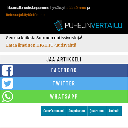
Tilaamalla uutiskirjeemme hyväksyt
sääntömme
ja
tietosuojakäytäntömme
.
Seuraa kaikkia Suomen uutissivustoja!
Lataa ilmainen HIGH.FI -uutisvahti!
JAA ARTIKKELI
FACEBOOK
TWITTER
WHATSAPP
GameCommand
Snapdragon
Qualcomm
Android