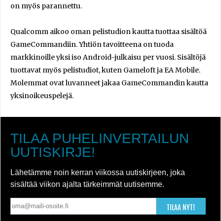
on myös parannettu.
Qualcomm aikoo oman pelistudion kautta tuottaa sisältöä
GameCommandiin. Yhtiön tavoitteena on tuoda
markkinoille yksi iso Android-julkaisu per vuosi. Sisältöjä
tuottavat myös pelistudiot, kuten Gameloft ja EA Mobile.
Molemmat ovat luvanneet jakaa GameCommandin kautta
yksinoikeuspelejä.
TILAA PUHELINVERTAILUN
UUTISKIRJE!
Lähetämme noin kerran viikossa uutiskirjeen, joka
sisältää viikon ajalta tärkeimmät uutisemme.
TILAA NYT!