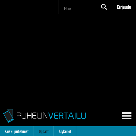
Kirjaudu
Kaikki puhelimet
Oppaat
Älykellot