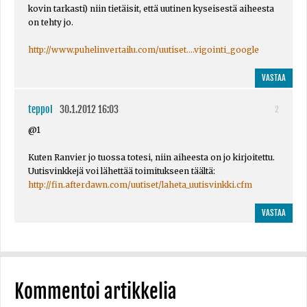
kovin tarkasti) niin tietäisit, että uutinen kyseisestä aiheesta
on tehty jo.
http://www.puhelinvertailu.com/uutiset....vigointi_google
VASTAA
teppoI
30.1.2012 16:03
2
@1
Kuten Ranvier jo tuossa totesi, niin aiheesta on jo kirjoitettu.
Uutisvinkkejä voi lähettää toimitukseen täältä:
http://fin.afterdawn.com/uutiset/laheta_uutisvinkki.cfm
VASTAA
Kommentoi artikkelia