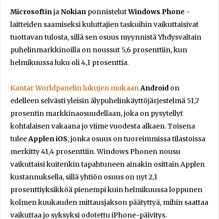
Microsoftin
ja
Nokian
ponnistelut
Windows Phone
-
laitteiden saamiseksi kuluttajien taskuihin vaikuttaisivat
tuottavan tulosta, sillä sen osuus myynnistä Yhdysvaltain
puhelinmarkkinoilla on noussut 5,6 prosenttiin, kun
helmikuussa luku oli 4,1 prosenttia.
Kantar Worldpanelin lukujen mukaan
Android
on
edelleen selvästi yleisin älypuhelinkäyttöjärjestelmä 51,7
prosentin markkinaosuudellaan, joka on pysytellyt
kohtalaisen vakaana jo viime vuodesta alkaen. Toisena
tulee
Applen iOS
, jonka osuus on tuoreimmissa tilastoissa
merkitty 41,4 prosenttiin. Windows Phonen nousu
vaikuttaisi kuitenkin tapahtuneen ainakin osittain Applen
kustannuksella, sillä yhtiön osuus on nyt 2,1
prosenttiyksikköä pienempi kuin helmikuussa loppunen
kolmen kuukauden mittausjakson päätyttyä, mihin saattaa
vaikuttaa jo syksyksi odotettu iPhone-päivitys.