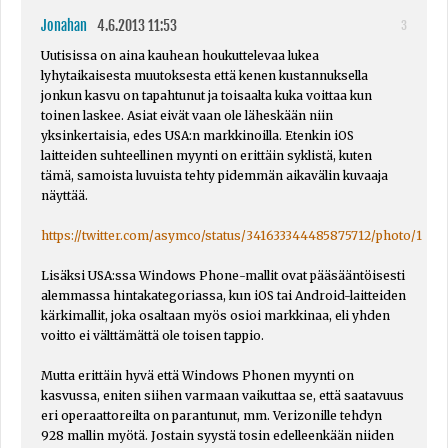
Jonahan
4.6.2013 11:53
3
Uutisissa on aina kauhean houkuttelevaa lukea
lyhytaikaisesta muutoksesta että kenen kustannuksella
jonkun kasvu on tapahtunut ja toisaalta kuka voittaa kun
toinen laskee. Asiat eivät vaan ole läheskään niin
yksinkertaisia, edes USA:n markkinoilla. Etenkin iOS
laitteiden suhteellinen myynti on erittäin syklistä, kuten
tämä, samoista luvuista tehty pidemmän aikavälin kuvaaja
näyttää.
https://twitter.com/asymco/status/341633344485875712/photo/1
Lisäksi USA:ssa Windows Phone-mallit ovat pääsääntöisesti
alemmassa hintakategoriassa, kun iOS tai Android-laitteiden
kärkimallit, joka osaltaan myös osioi markkinaa, eli yhden
voitto ei välttämättä ole toisen tappio.
Mutta erittäin hyvä että Windows Phonen myynti on
kasvussa, eniten siihen varmaan vaikuttaa se, että saatavuus
eri operaattoreilta on parantunut, mm. Verizonille tehdyn
928 mallin myötä. Jostain syystä tosin edelleenkään niiden