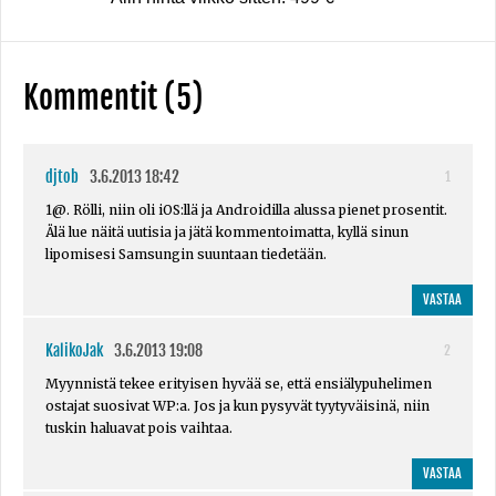
Kommentit (5)
djtob
3.6.2013 18:42
1
1@. Rölli, niin oli iOS:llä ja Androidilla alussa pienet prosentit.
Älä lue näitä uutisia ja jätä kommentoimatta, kyllä sinun
lipomisesi Samsungin suuntaan tiedetään.
VASTAA
KalikoJak
3.6.2013 19:08
2
Myynnistä tekee erityisen hyvää se, että ensiälypuhelimen
ostajat suosivat WP:a. Jos ja kun pysyvät tyytyväisinä, niin
tuskin haluavat pois vaihtaa.
VASTAA