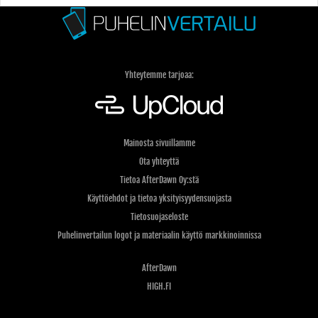
Yhteytemme tarjoaa:
Mainosta sivuillamme
Ota yhteyttä
Tietoa AfterDawn Oy:stä
Käyttöehdot ja tietoa yksityisyydensuojasta
Tietosuojaseloste
Puhelinvertailun logot ja materiaalin käyttö markkinoinnissa
AfterDawn
HIGH.FI