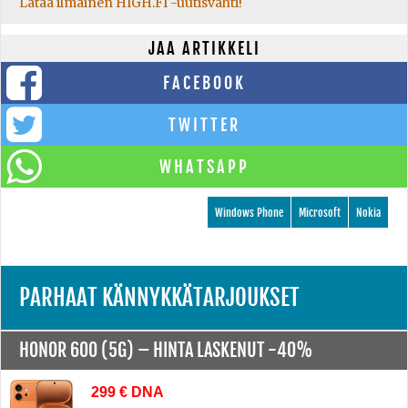
Lataa ilmainen HIGH.FI -uutisvahti!
JAA ARTIKKELI
FACEBOOK
TWITTER
WHATSAPP
Windows Phone
Microsoft
Nokia
PARHAAT KÄNNYKKÄTARJOUKSET
HONOR 600 (5G) –
HINTA LASKENUT -40%
299 € DNA