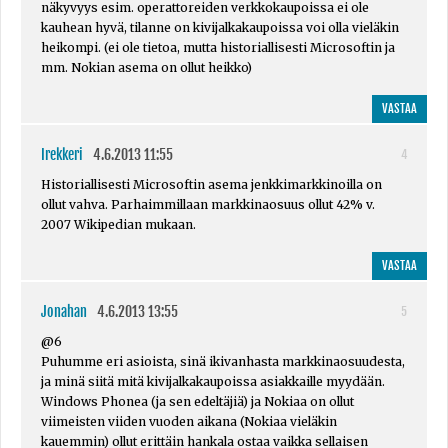
näkyvyys esim. operattoreiden verkkokaupoissa ei ole
kauhean hyvä, tilanne on kivijalkakaupoissa voi olla vieläkin
heikompi. (ei ole tietoa, mutta historiallisesti Microsoftin ja
mm. Nokian asema on ollut heikko)
VASTAA
Irekkeri
4.6.2013 11:55
4
Historiallisesti Microsoftin asema jenkkimarkkinoilla on
ollut vahva. Parhaimmillaan markkinaosuus ollut 42% v.
2007 Wikipedian mukaan.
VASTAA
Jonahan
4.6.2013 13:55
5
@6
Puhumme eri asioista, sinä ikivanhasta markkinaosuudesta,
ja minä siitä mitä kivijalkakaupoissa asiakkaille myydään.
Windows Phonea (ja sen edeltäjiä) ja Nokiaa on ollut
viimeisten viiden vuoden aikana (Nokiaa vieläkin
kauemmin) ollut erittäin hankala ostaa vaikka sellaisen