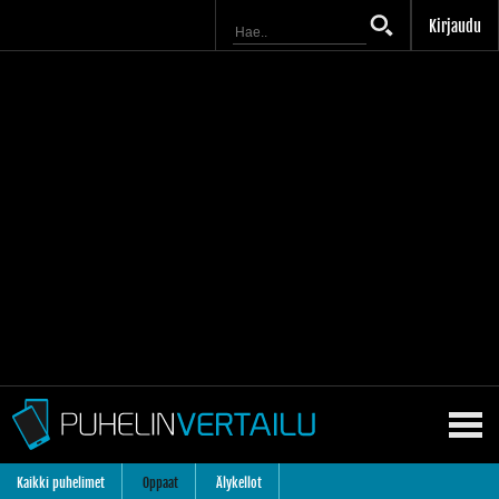
Kirjaudu
Kaikki puhelimet
Oppaat
Älykellot