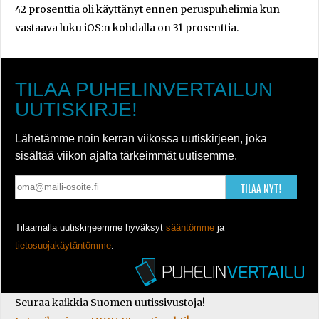
42 prosenttia oli käyttänyt ennen peruspuhelimia kun
vastaava luku iOS:n kohdalla on 31 prosenttia.
TILAA PUHELINVERTAILUN
UUTISKIRJE!
Lähetämme noin kerran viikossa uutiskirjeen, joka
sisältää viikon ajalta tärkeimmät uutisemme.
TILAA NYT!
Tilaamalla uutiskirjeemme hyväksyt
sääntömme
ja
tietosuojakäytäntömme
.
Seuraa kaikkia Suomen uutissivustoja!