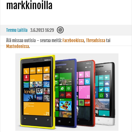
markkinoilla
Teemu Laitila
3.6.2013 16:29
Älä missaa uutisia – seuraa meitä:
Facebookissa
,
Threadsissa
tai
Mastodonissa
.