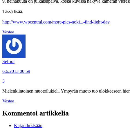
9. heinäkuuta on julkaisupäivä, koska kuvissa näkyvä kameran vieress
Tässä lisää:
http://www.wpcentral.com/more-pics-noki...-find-light-day
Vastaa
Sefriol
6.6.2013 00:59
3
Mielenkiintoinen muotoilukieli. Ympyrän muoto tuo ulokkeeseen hi
Vastaa
Kommentoi artikkelia
Kirjaudu sisään