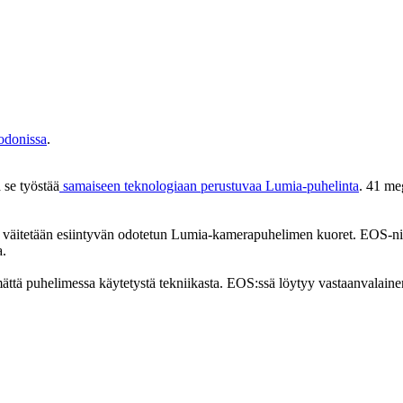
odonissa
.
 se työstää
samaiseen teknologiaan perustuvaa Lumia-puhelinta
. 41 me
sa väitetään esiintyvän odotetun Lumia-kamerapuhelimen kuoret. EOS-nim
a.
ttä puhelimessa käytetystä tekniikasta. EOS:ssä löytyy vastaanvalainen 