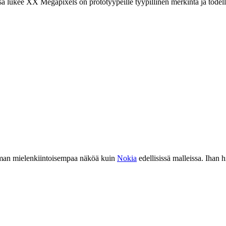
ä lukee XX Megapixels on prototyypeille tyypillinen merkintä ja todell
eman mielenkiintoisempaa näköä kuin
Nokia
edellisissä malleissa. Ihan h