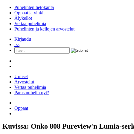
Puhelinten tietokanta
Oppaat ja vinkit
Älykellot
Vertaa puhelimia
Puhelinten ja kellojen arvostelut
Kirjaudu
rss
Uutiset
Arvostelut
Vertaa puhelimia
Paras puhelin nyt?
Kaikki puhelimet
Oppaat
Älykellot
Kuvissa: Onko 808 Pureview'n Lumia-serk