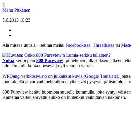
3
Manu Pitkänen
5.6.2013 18:23
Älä missaa uutisia – seuraa meitä:
Facebookissa
,
Threadsissa
tai
Mast
Nokia
kertoi pian
808 Pureview
-puhelimen julkistuksen jälkeen, että
odotettu kuin kuuta nouseva jo yli vuoden verran.
WPDang-verkkosivusto on julkaissut kuvia
(
Google Translate
), jois
muotokieltä ja värivaihtoehdotkin näyttäisivät pysyvän pirteän oloisin
808 Pureview herätti huomiota suurella kummulla, joka syntyi väistämä
Kameraa varten sorvattu aukko on kuitenkin vaikuttavan näköinen.