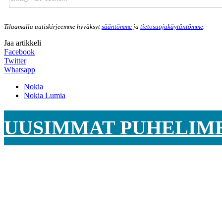
Tilaamalla uutiskirjeemme hyväksyt
sääntömme
ja
tietosuojakäytäntömme
.
Jaa artikkeli
Facebook
Twitter
Whatsapp
Nokia
Nokia Lumia
UUSIMMAT PUHELIM