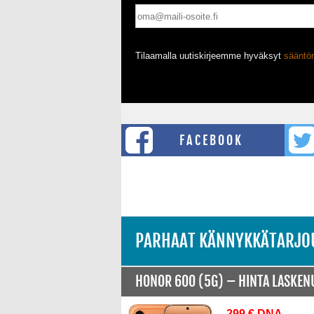
Tilaamalla uutiskirjeemme hyväksyt
säänt
FACEBOOK
PARHAAT KÄNNYKKÄTARJO
HONOR 600 (5G) –
HINTA LASKE
299 € DNA