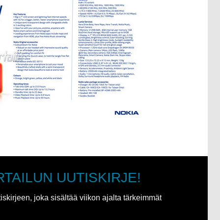
RTAILUN UUTISKIRJE!
kirjeen, joka sisältää viikon ajalta tärkeimmät