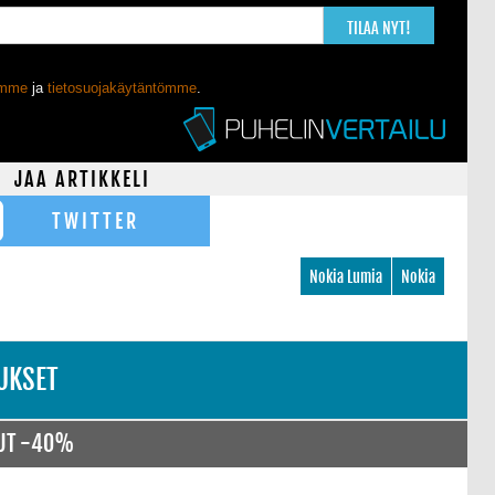
TILAA NYT!
ömme
ja
tietosuojakäytäntömme
.
JAA ARTIKKELI
TWITTER
Nokia Lumia
Nokia
UKSET
NUT -40%