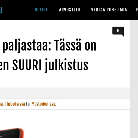
UUTISET
ARVOSTELUT
VERTAA PUHELIMIA
6
 paljastaa: Tässä on
n SUURI julkistus
sa
,
Threadsissa
tai
Mastodonissa
.