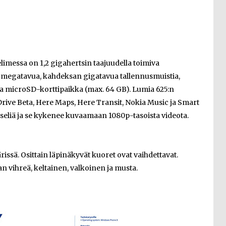
imessa on 1,2 gigahertsin taajuudella toimiva
2 megatavua, kahdeksan gigatavua tallennusmuistia,
ja microSD-korttipaikka (max. 64 GB). Lumia 625:n
Drive Beta, Here Maps, Here Transit, Nokia Music ja Smart
eliä ja se kykenee kuvaamaan 1080p-tasoista videota.
ärissä. Osittain läpinäkyvät kuoret ovat vaihdettavat.
n vihreä, keltainen, valkoinen ja musta.