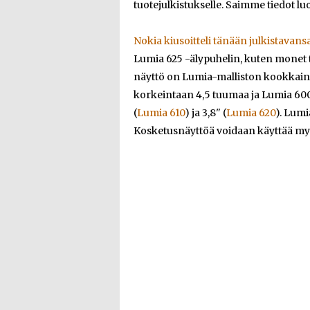
tuotejulkistukselle. Saimme tiedot luo
Nokia
kiusoitteli tänään julkistavans
Lumia 625 -älypuhelin, kuten monet t
näyttö on Lumia-malliston kookkain:
korkeintaan 4,5 tuumaa ja Lumia 600-
(
Lumia 610
) ja 3,8" (
Lumia 620
). Lum
Kosketusnäyttöä voidaan käyttää my