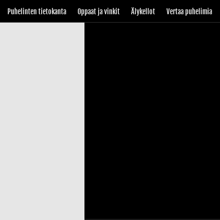
Puhelinten tietokanta
Oppaat ja vinkit
Älykellot
Vertaa puhelimia