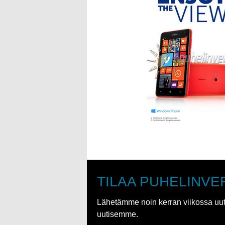
TILAA PUHELINVE
Lähetämme noin kerran viikossa uutis
uutisemme.