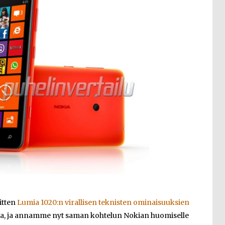
sitten
Lumia 1020:n virallisen teknisten ominaisuuksien
ta, ja annamme nyt saman kohtelun Nokian huomiselle