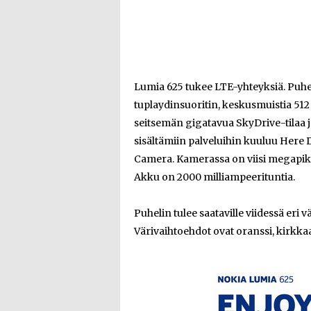
Lumia 625 tukee LTE-yhteyksiä. Puhel
tuplaydinsuoritin, keskusmuistia 51
seitsemän gigatavua SkyDrive-tilaa 
sisältämiin palveluihin kuuluu Here 
Camera. Kamerassa on viisi megapiks
Akku on 2000 milliampeerituntia.
Puhelin tulee saataville viidessä eri v
Värivaihtoehdot ovat oranssi, kirkkaa