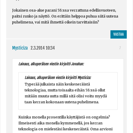
Jokainen osa-alue parani 5S:ssa verrattuna edellisvuoteen,
paitsi runko ja näyttö. On erittäin helppoa puhua siitä uutena
puhelimena, vai mitä ihmettä oikein tarvittaisiin?
VASTAA
Mysticiza
2.3.2014 10:34
7
Lainaus, alkuperäisen viestin kirjoitti Jonahan:
Lainaus, alkuperäisen viestin kirjoitti Mysticiza:
Typerää julkaista näin keskeneräistä
teknologiaa, mutta toisaalta eihän 5S:ssä ollut
mitään muuta uutta millä sitä olisi voitu myydä
taas kerran kokonaan uutena puhelimena.
Kuinka monella prosentilla käyttäjistä on ongelmia?
Ilmeisesti aika monella kymmenellä, jos kerran
teknologia on mielestäsi keskeneräistä. Oma arvioni