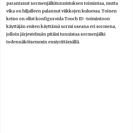
parantanut sormenjälkitunnistuksen toimintaa, mutta
vika on hiljalleen palannut viikkojen kuluessa. Toinen
keino on ollut konfiguroida Touch ID -toimintoon
käyttäjän eniten käyttämä sormi useana eri sormena,
jolloin järjestelmän pitäisi tunnistaa sormenjälki
todennäköisemmin ensiyrittämällä.