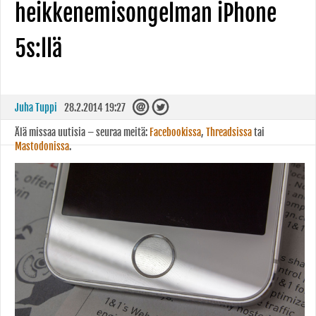
heikkenemisongelman iPhone
5s:llä
Juha Tuppi
28.2.2014 19:27
Älä missaa uutisia – seuraa meitä:
Facebookissa
,
Threadsissa
tai
Mastodonissa
.