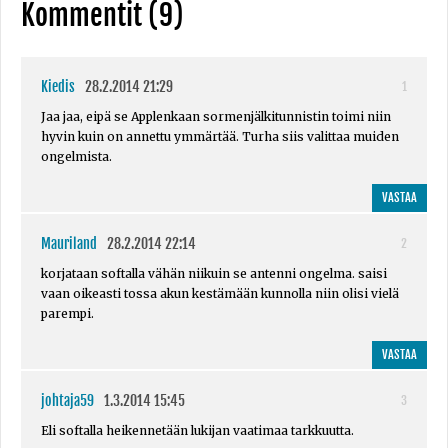
Kommentit (9)
Kiedis
28.2.2014 21:29
1
Jaa jaa, eipä se Applenkaan sormenjälkitunnistin toimi niin
hyvin kuin on annettu ymmärtää. Turha siis valittaa muiden
ongelmista.
VASTAA
Mauriland
28.2.2014 22:14
2
korjataan softalla vähän niikuin se antenni ongelma. saisi
vaan oikeasti tossa akun kestämään kunnolla niin olisi vielä
parempi.
VASTAA
johtaja59
1.3.2014 15:45
3
Eli softalla heikennetään lukijan vaatimaa tarkkuutta.