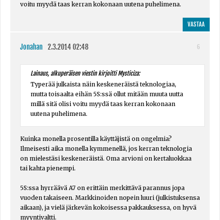
voitu myydä taas kerran kokonaan uutena puhelimena.
VASTAA
Jonahan
2.3.2014 02:48
6
Lainaus, alkuperäisen viestin kirjoitti Mysticiza:
Typerää julkaista näin keskeneräistä teknologiaa,
mutta toisaalta eihän 5S:ssä ollut mitään muuta uutta
millä sitä olisi voitu myydä taas kerran kokonaan
uutena puhelimena.
Kuinka monella prosentilla käyttäjistä on ongelmia?
Ilmeisesti aika monella kymmenellä, jos kerran teknologia
on mielestäsi keskeneräistä. Oma arvioni on kertaluokkaa
tai kahta pienempi.
5S:ssa hyrräävä A7 on erittäin merkittävä parannus jopa
vuoden takaiseen. Markkinoiden nopein luuri (julkistuksensa
aikaan), ja vielä järkevän kokoisessa pakkauksessa, on hyvä
myyntivaltti.