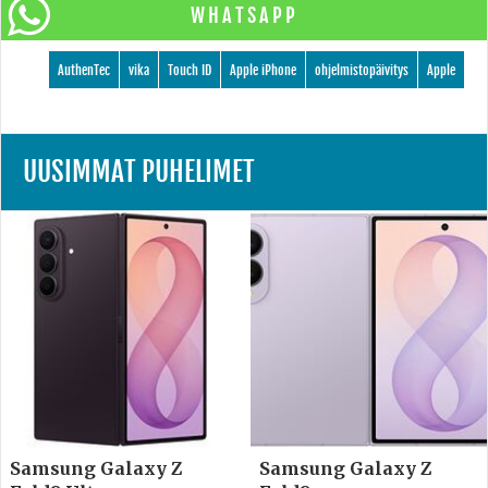
WHATSAPP
AuthenTec
vika
Touch ID
Apple iPhone
ohjelmistopäivitys
Apple
UUSIMMAT PUHELIMET
Samsung Galaxy Z
Samsung Galaxy Z