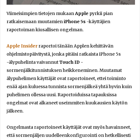
Viimeisimpien tietojen mukaan
Apple
pyrkii pian
ratkaisemaan muutamien
iPhone 5s
-käyttäjien
raportoiman kiusallisen ongelman.
Apple Insider
raportoi tänään Applen kehittävän
ohjelmistopäivitystä, jonka pitäisi ratkaista iPhone 5s
-älypuhelinta vaivannut
Touch ID
-
sormenjälkitunnistuksen heikkeneminen. Muutamat
älypuhelimen käyttäjät ovat raportoineet, ettei toiminto
enää ajan kuluessa tunnista sormenjälkeä yhtä hyvin kuin
puhelimen ollessa uusi. Raportoiduissa tapauksissa
ongelmat ovat alkaneet useimmiten kuukausien käytön
jälkeen.
Ongelmasta raportoineet käyttäjät ovat myös havainneet,
että sormenjäljen uudelleenkonfigurointi on hetkellisesti