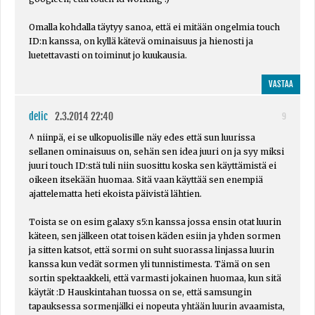
Omalla kohdalla täytyy sanoa, että ei mitään ongelmia touch
ID:n kanssa, on kyllä kätevä ominaisuus ja hienosti ja
luetettavasti on toiminut jo kuukausia.
VASTAA
delic
2.3.2014 22:40
9
^ niinpä, ei se ulkopuolisille näy edes että sun luurissa
sellanen ominaisuus on, sehän sen idea juuri on ja syy miksi
juuri touch ID:stä tuli niin suosittu koska sen käyttämistä ei
oikeen itsekään huomaa. Sitä vaan käyttää sen enempiä
ajattelematta heti ekoista päivistä lähtien.
Toista se on esim galaxy s5:n kanssa jossa ensin otat luurin
käteen, sen jälkeen otat toisen käden esiin ja yhden sormen
ja sitten katsot, että sormi on suht suorassa linjassa luurin
kanssa kun vedät sormen yli tunnistimesta. Tämä on sen
sortin spektaakkeli, että varmasti jokainen huomaa, kun sitä
käytät :D Hauskintahan tuossa on se, että samsungin
tapauksessa sormenjälki ei nopeuta yhtään luurin avaamista,