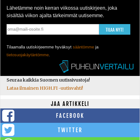
Lähetämme noin kerran viikossa uutiskirjeen, joka
sisältää viikon ajalta tärkeimmät uutisemme.
TILAA NYT!
Tilaamalla uutiskirjeemme hyväksyt
sääntömme
ja
tietosuojakäytäntömme
.
Seuraa kaikkia Suomen uutissivustoja!
Lataa ilmainen HIGH.FI -uutisvahti!
JAA ARTIKKELI
FACEBOOK
TWITTER