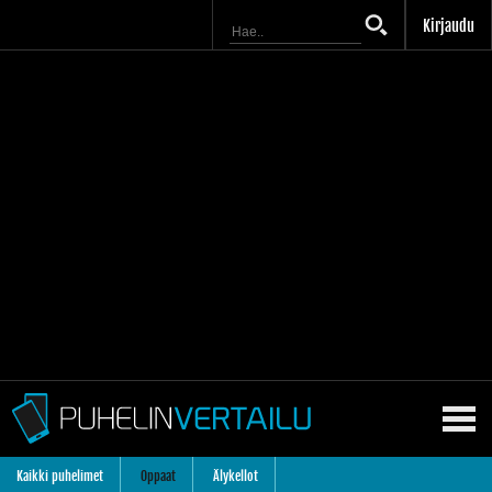
Kirjaudu
Kaikki puhelimet
Oppaat
Älykellot