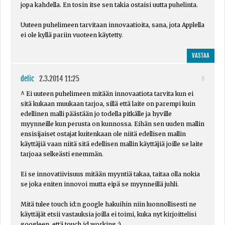
jopa kahdella. En tosin itse sen takia ostaisi uutta puhelinta.
Uuteen puhelimeen tarvitaan innovaatioita, sana, jota Applella
ei ole kyllä pariin vuoteen käytetty.
VASTAA
delic
2.3.2014 11:25
8
^ Ei uuteen puhelimeen mitään innovaatiota tarvita kun ei
sitä kukaan muukaan tarjoa, sillä että laite on parempi kuin
edellinen malli päästään jo todella pitkälle ja hyville
myynneille kun perusta on kunnossa. Eihän sen uuden mallin
ensisijaiset ostajat kuitenkaan ole niitä edellisen mallin
käyttäjiä vaan niitä sitä edellisen mallin käyttäjiä joille se laite
tarjoaa selkeästi enemmän.
Ei se innovatiivisuus mitään myyntiä takaa, taitaa olla nokia
se joka eniten innovoi mutta eipä se myynneillä juhli.
Mitä tulee touch id:n google hakuihin niin luonnollisesti ne
käyttäjät etsii vastauksia joilla ei toimi, kuka nyt kirjoittelisi
googleen, että touch id working :)