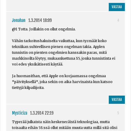
VASTAA
Jonahan
1.3.2014 18:09
4
@1 Totta. Joillakin on ollut ongelmia.
Vähän tarkoitushakuiselta vaikuttaa, kun tyrmäät koko
tekniikan suhteellisen pienen ongelman takia. Applen
tunnistin on pienten ongelmien kanssakin paras, mitä
markkinoilta löytyy, mukaanluettuna S5, jonka tunnistinta ei
voi edes yksikätisesti käytää.
Ja huomasithan, että Apple on korjaamassa ongelmaa
*päivityksellä*, joka sekin on aika harvinaista kun katsoo
tiettyjä kilpailijoita.
VASTAA
Mysticiza
1.3.2014 22:19
5
Typerää julkaista näin keskeneräistä teknologiaa, mutta
toisaalta eihän 5S:ssä ollut mitään muuta uutta millä sitä olisi