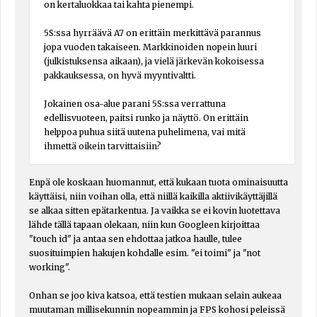
on kertaluokkaa tai kahta pienempi.
5S:ssa hyrräävä A7 on erittäin merkittävä parannus
jopa vuoden takaiseen. Markkinoiden nopein luuri
(julkistuksensa aikaan), ja vielä järkevän kokoisessa
pakkauksessa, on hyvä myyntivaltti.
Jokainen osa-alue parani 5S:ssa verrattuna
edellisvuoteen, paitsi runko ja näyttö. On erittäin
helppoa puhua siitä uutena puhelimena, vai mitä
ihmettä oikein tarvittaisiin?
Enpä ole koskaan huomannut, että kukaan tuota ominaisuutta
käyttäisi, niin voihan olla, että niillä kaikilla aktiivikäyttäjillä
se alkaa sitten epätarkentua. Ja vaikka se ei kovin luotettava
lähde tällä tapaan olekaan, niin kun Googleen kirjoittaa
"touch id" ja antaa sen ehdottaa jatkoa haulle, tulee
suosituimpien hakujen kohdalle esim. "ei toimi" ja "not
working".
Onhan se joo kiva katsoa, että testien mukaan selain aukeaa
muutaman millisekunnin nopeammin ja FPS kohosi peleissä