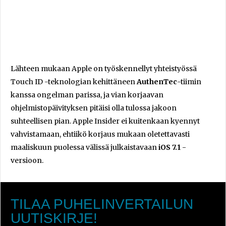
Lähteen mukaan Apple on työskennellyt yhteistyössä
Touch ID -teknologian kehittäneen
AuthenTec
-tiimin
kanssa ongelman parissa, ja vian korjaavan
ohjelmistopäivityksen pitäisi olla tulossa jakoon
suhteellisen pian. Apple Insider ei kuitenkaan kyennyt
vahvistamaan, ehtiikö korjaus mukaan oletettavasti
maaliskuun puolessa välissä julkaistavaan
iOS 7.1
-
versioon.
TILAA PUHELINVERTAILUN
UUTISKIRJE!