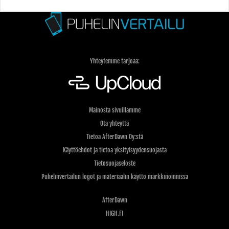
Yhteytemme tarjoaa:
Mainosta sivuillamme
Ota yhteyttä
Tietoa AfterDawn Oy:stä
Käyttöehdot ja tietoa yksityisyydensuojasta
Tietosuojaseloste
Puhelinvertailun logot ja materiaalin käyttö markkinoinnissa
AfterDawn
HIGH.FI