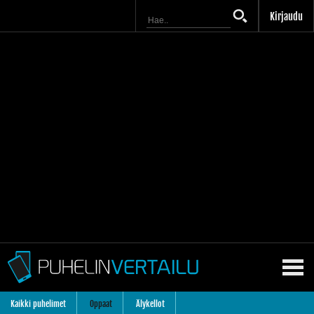
Kirjaudu
Kaikki puhelimet
Oppaat
Älykellot