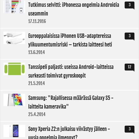
Tutkimus selvitti: iPhonessa ongelmia Androidia
3
useammin
17.11.2016
Eurooppalaisissa iPhonen USB-adaptereissa
3
ylikuumentumisriski – tarkista laitteesi heti
13.6.2014
Tanssipeli paljasti: useissa Android-laitteissa
12
surkeasti toimivat gyroskoopit
21.5.2014
Samsung: "Rajallisessa määrässä Galaxy S5 -
laitteita kameravika"
25.4.2014
Sony Xperia Z2:n julkaisu viivästyy jälleen -
3
uusia ongelmia ilmennyt?