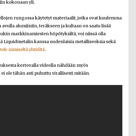
iin kokonaan yli.
kellojen rungossa käytetyt materiaalit, jotka ovat kuulemma
 avulla alumiiniin, teräkseen ja kultaan on saatu lisää
uukin markkinamiesten höpötyksiltä, voi niissä olla
ä Liquidmetalin kanssa uudenlaisia metalliseoksia sekä
tek-nimiseltä yhtiöltä
.
tuksesta kertovalla videolla nähdään myös
 ei ole tähän asti puhuttu virallisesti mitään.