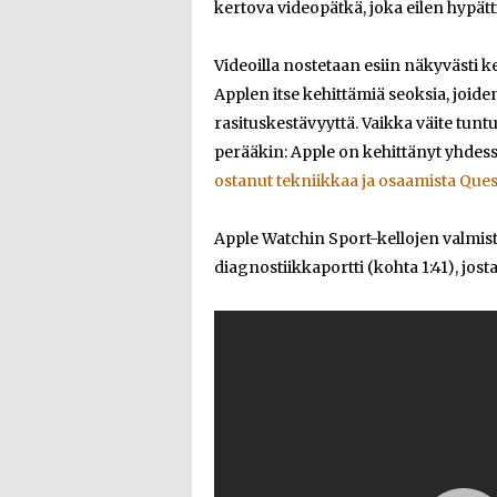
kertova videopätkä, joka eilen hypätt
Videoilla nostetaan esiin näkyvästi 
Applen itse kehittämiä seoksia, joiden
rasituskestävyyttä. Vaikka väite tunt
perääkin: Apple on kehittänyt yhdess
ostanut tekniikkaa ja osaamista Ques
Apple Watchin Sport-kellojen valmis
diagnostiikkaportti (kohta 1:41), josta