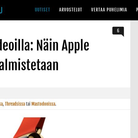
UUTISET
ARVOSTELUT
VERTAA PUHELIMIA
6
deoilla: Näin Apple
valmistetaan
sa
,
Threadsissa
tai
Mastodonissa
.