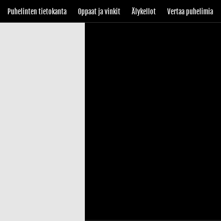
Puhelinten tietokanta
Oppaat ja vinkit
Älykellot
Vertaa puhelimia