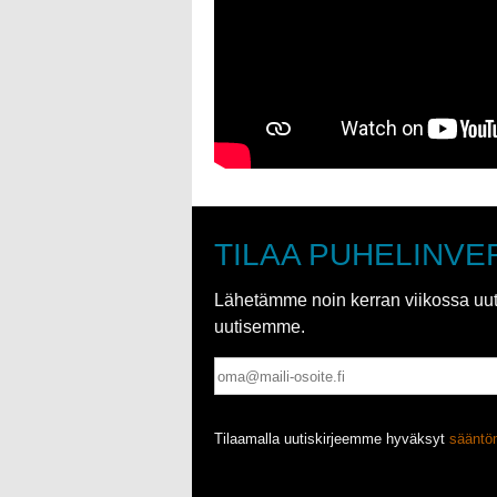
TILAA PUHELINVE
Lähetämme noin kerran viikossa uutis
uutisemme.
Tilaamalla uutiskirjeemme hyväksyt
säänt