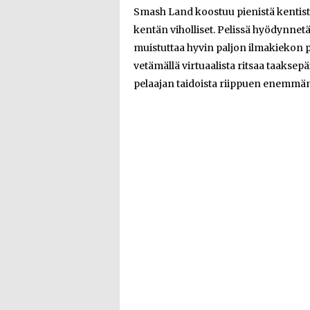
Smash Land koostuu pienistä kentist
kentän viholliset. Pelissä hyödynnet
muistuttaa hyvin paljon ilmakiekon 
vetämällä virtuaalista ritsaa taakse
pelaajan taidoista riippuen enemmä