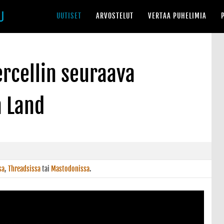
UUTISET
ARVOSTELUT
VERTAA PUHELIMIA
rcellin seuraava
h Land
sa
,
Threadsissa
tai
Mastodonissa
.