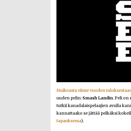
Huikeasta viime vuoden tuloksestaan 
uuden pelin:
Smash Landin
. Peli on
tutkii kanadalaispelaajien avulla kan
kannattaako se jättää pelkäksi kokei
tapauksessa
).