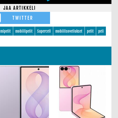
JAA ARTIKKELI
TWITTER
mipelit
mobiilipelit
Supercell
mobiilisovellukset
pelit
peli