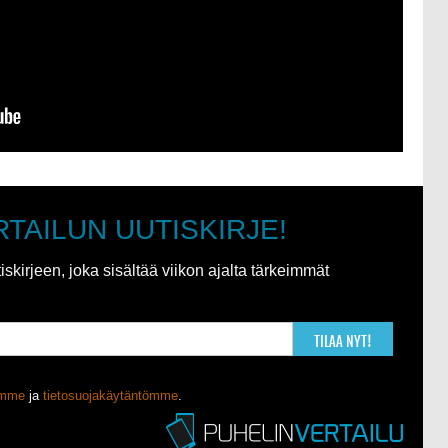
RTAILUN UUTISKIRJE!
kirjeen, joka sisältää viikon ajalta tärkeimmät
TILAA NYT!
ömme
ja
tietosuojakäytäntömme
.