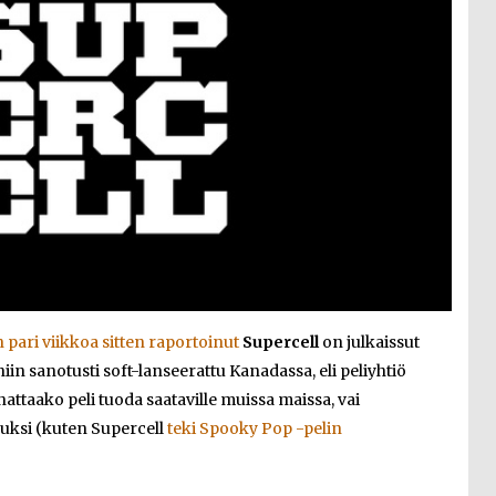
pari viikkoa sitten raportoinut
Supercell
on julkaissut
 niin sanotusti soft-lanseerattu Kanadassa, eli peliyhtiö
nattaako peli tuoda saataville muissa maissa, vai
luksi (kuten Supercell
teki Spooky Pop -pelin