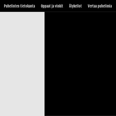
Puhelinten tietokanta
Oppaat ja vinkit
Älykellot
Vertaa puhelimia