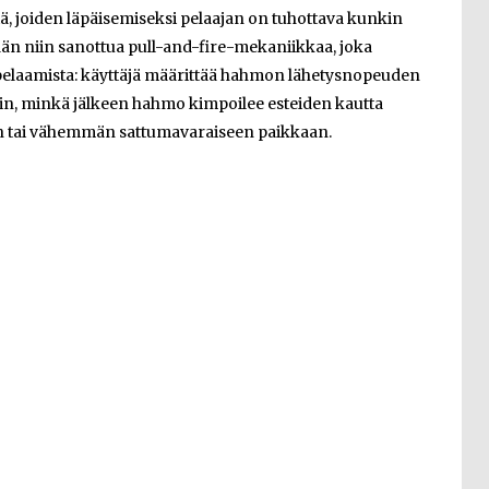
ä, joiden läpäisemiseksi pelaajan on tuhottava kunkin
ään niin sanottua pull-and-fire-mekaniikkaa, joka
pelaamista: käyttäjä määrittää hahmon lähetysnopeuden
päin, minkä jälkeen hahmo kimpoilee esteiden kautta
n tai vähemmän sattumavaraiseen paikkaan.