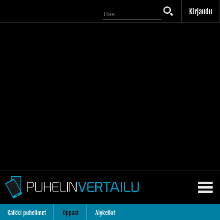
Kirjaudu
Kaikki puhelimet
Oppaat
Älykellot