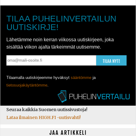
TILAA PUHELINVERTAILUN
UUTISKIRJE!
Lähetämme noin kerran viikossa uutiskirjeen, joka
sisältää viikon ajalta tärkeimmät uutisemme.
TILAA NYT!
Tilaamalla uutiskirjeemme hyväksyt
sääntömme
ja
tietosuojakäytäntömme
.
Seuraa kaikkia Suomen uutissivustoja!
Lataa ilmainen HIGH.FI -uutisvahti!
JAA ARTIKKELI