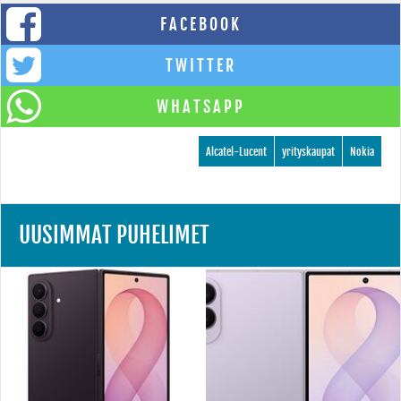
FACEBOOK
TWITTER
WHATSAPP
Alcatel-Lucent
yrityskaupat
Nokia
UUSIMMAT PUHELIMET