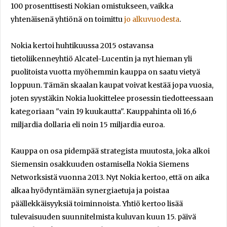
100 prosenttisesti Nokian omistukseen, vaikka
yhtenäisenä yhtiönä on toimittu
jo alkuvuodesta
.
Nokia kertoi huhtikuussa 2015 ostavansa
tietoliikenneyhtiö Alcatel-Lucentin ja nyt hieman yli
puolitoista vuotta myöhemmin kauppa on saatu vietyä
loppuun. Tämän skaalan kaupat voivat kestää jopa vuosia,
joten syystäkin Nokia luokittelee prosessin tiedotteessaan
kategoriaan "vain 19 kuukautta". Kauppahinta oli 16,6
miljardia dollaria eli noin 15 miljardia euroa.
Kauppa on osa pidempää strategista muutosta, joka alkoi
Siemensin osakkuuden ostamisella Nokia Siemens
Networksistä vuonna 2013. Nyt Nokia kertoo, että on aika
alkaa hyödyntämään synergiaetuja ja poistaa
päällekkäisyyksiä toiminnoista. Yhtiö kertoo lisää
tulevaisuuden suunnitelmista kuluvan kuun 15. päivä