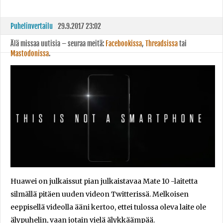
Puhelinvertailu
29.9.2017 23:02
Älä missaa uutisia – seuraa meitä:
Facebookissa
,
Threadsissa
tai
Mastodonissa
.
Huawei on julkaissut pian julkaistavaa Mate 10 -laitetta
silmällä pitäen uuden videon Twitterissä. Melkoisen
eeppisellä videolla ääni kertoo, ettei tulossa oleva laite ole
älypuhelin, vaan jotain vielä älykkäämpää.