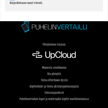
kirjoitetaan uusi viesti.
Yhteytemme tarjoaa:
Mainosta sivuillamme
Ota yhteyttä
Tietoa AfterDawn Oy:stä
Käyttöehdot ja tietoa yksityisyydensuojasta
Tietosuojaseloste
Puhelinvertailun logot ja materiaalin käyttö markkinoinnissa