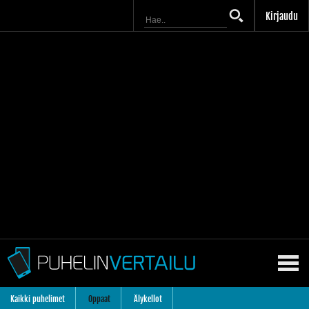
Kirjaudu
Kaikki puhelimet
Oppaat
Älykellot