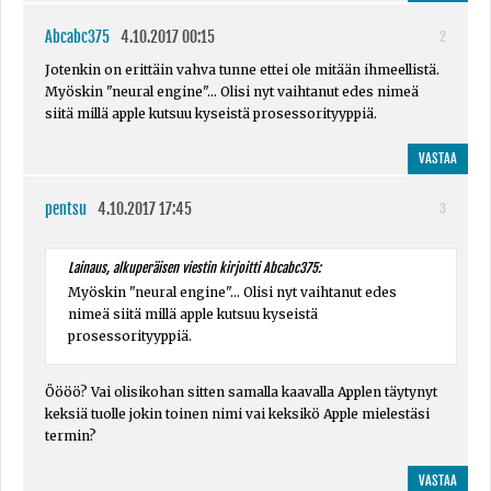
Abcabc375
4.10.2017 00:15
2
Jotenkin on erittäin vahva tunne ettei ole mitään ihmeellistä.
Myöskin "neural engine"... Olisi nyt vaihtanut edes nimeä
siitä millä apple kutsuu kyseistä prosessorityyppiä.
VASTAA
pentsu
4.10.2017 17:45
3
Lainaus, alkuperäisen viestin kirjoitti Abcabc375:
Myöskin "neural engine"... Olisi nyt vaihtanut edes
nimeä siitä millä apple kutsuu kyseistä
prosessorityyppiä.
Öööö? Vai olisikohan sitten samalla kaavalla Applen täytynyt
keksiä tuolle jokin toinen nimi vai keksikö Apple mielestäsi
termin?
VASTAA