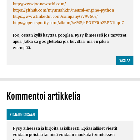
http://www.jooneworld.com/
https://github.com/myurushkin/neural-engine-python
https://www.linkedin.com/company/3799603/
https://open.spotify.com/album/4zMRjkPO1P3th2EPNfbqoC
Joo, osaan kyllä käyttää googlea. Kysy ihmeessä jos tarvitset
apua. Jatka sä googlettelua jos huvittaa, mä en jaksa
enempää.
VASTAA
Kommentoi artikkelia
KIRJAUDU SISÄÄN
Pysy aiheessa ja kirjoita asiallisesti. Epäasialliset viestit
voidaan poistaa tai niitä voidaan muokata toimituksen