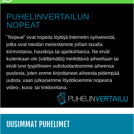
PUHELINVERTAILUN
NOPEAT
"Nopeat" ovat nopeita löytöjä Internetin syövereistä,
jotka ovat meidän mielestämme jollain tavalla
kiinnostavia, hauskoja tai ajankohtaisia. Ne eivät
kuitenkaan ole (välttämättä) merkittäviä aiheeltaan tai
eivät sovi tyypilliseen uutistuotantoomme aiheensa
puolesta, joten emme kirjoittaneet aiheesta pidempää
uutista, vaan julkaisemme löydöksemme nopeana
video-, kuva- tai linkkivirtana.
UUSIMMAT PUHELIMET