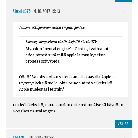
Abcabc375
4.10.2017 19:13
4
Lainaus, alkuperäisen viestin kirjoitti pentsu:
Lainaus, alkuperäisen viestin kirjoitti Abcabc375:
Myöskin "neural engine"... Olisi nyt vaihtanut
edes nimeä siitä millä apple kutsuu kyseistä
prosessorityyppiä.
Öööö? Vai olisikohan sitten samalla kaavalla Applen
täytynyt keksiä tuolle jokin toinen nimi vai keksikö
Apple mielestäsi termin?
En tiedä keksikö, mutta ainakin otti ensimmäisenä käyttöön.
Googleta neural engine
VASTAA
pentsu
5.10.2017 19:36
5