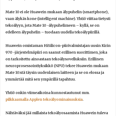
Mate 10 ei ole Huawein mukaan älypuhelin (smartphone),
vaan älykäs kone (intelligent machine). Yhtiö viittaa tietysti
tekoälyyn, jota Mate 10 -älypuhelimeen – kyllä, se on
edelleen älypuhelin – tuodaan uudella tekoälypiirillä.
Huawein omistaman HiSilicon-piirivalmistajan uusin Kirin
970 -järjestelmäpiiri on saanut erillisen suorittimen, joka
on tarkoitettu ainoastaan tekoälysovelluksiin. Erillinen
neuroprosessointiyksikkö (NPU) tekee Huawein mukaan
Mate 10:stä täysin uudenlaisen laitteen ja se on elossa ja
ymmärtää mitä sen ympärillä tapahtuu.
Yhtiö onkin viimeaikoina kunnostautunut mm.
pilkkaamalla Applen tekoälyominaisuuksia
.
Nähtäväksi jää millaista tekoälyosaamista Huawein tuleva