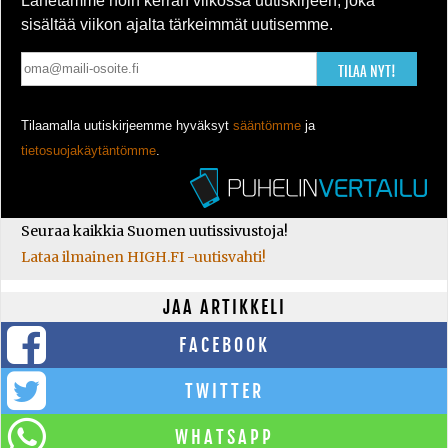
Lähetämme noin kerran viikossa uutiskirjeen, joka
sisältää viikon ajalta tärkeimmät uutisemme.
TILAA NYT!
Tilaamalla uutiskirjeemme hyväksyt
sääntömme
ja
tietosuojakäytäntömme
.
Seuraa kaikkia Suomen uutissivustoja!
Lataa ilmainen HIGH.FI -uutisvahti!
JAA ARTIKKELI
FACEBOOK
TWITTER
WHATSAPP