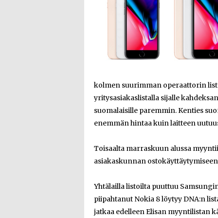
kolmen suurimman operaattorin listoil
yritysasiakaslistalla sijalle kahdek
suomalaisille paremmin. Kenties suo
enemmän hintaa kuin laitteen uutuus
Toisaalta marraskuun alussa myyntii
asiakaskunnan ostokäyttäytymiseen
Yhtälailla listoilta puuttuu Samsungi
piipahtanut Nokia 8 löytyy DNA:n list
jatkaa edelleen Elisan myyntilistan k