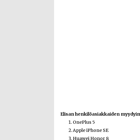
Elisan henkilöasiakkaiden myydyi
OnePlus 5
Apple iPhone SE
Huawei Honor 8