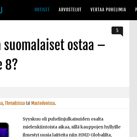
UUTISET
ARVOSTELUT
VERTAA PUHELIMIA
5
a suomalaiset ostaa –
e 8?
sa
,
Threadsissa
tai
Mastodonissa
.
Syyskuu oli puhelinjulkaisuiden osalta
mielenkiintoista aikaa, sillä kauppojen hyllyille
ilmestyi uusia laitteita niin HMD Globalilta,