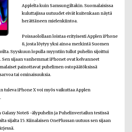
Applelta kuin Samsungiltakin. Suomalaisissa
kuluttajissa uutuudet eivät kuitenkaan näytä
herättäneen mielenkiintoa.
Poissaolollaan loistaa erityisesti Applen iPhone
8, josta löytyy yksi ainoa merkintä Suomen
ta. Syyskuun lopulla myyntiin tullut puhelin sijoittui
san. Sen sijaan vanhemmat iPhonet ovat kelvanneet
malaiset painottavat puhelimen ostopäätöksissä
arvoa tai ominaisuuksia.
n tuleva iPhone X voi myös vaikuttaa Applen
.
n Galaxy Note8 -älypuhelin ja Puhelinvertailun testissä
alta sijalta 15. Kiinalaisen OnePlussan uutuus sen sijaan
ärjessä.