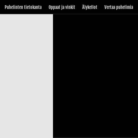
Puhelinten tietokanta
Oppaat ja vinkit
Älykellot
Vertaa puhelimia