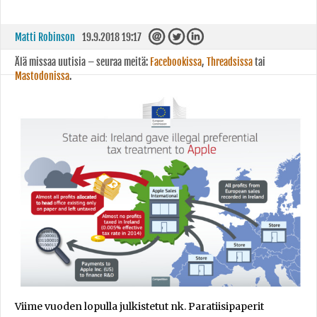
Matti Robinson
19.9.2018 19:17
Älä missaa uutisia – seuraa meitä:
Facebookissa
,
Threadsissa
tai
Mastodonissa
.
Viime vuoden lopulla julkistetut nk. Paratiisipaperit