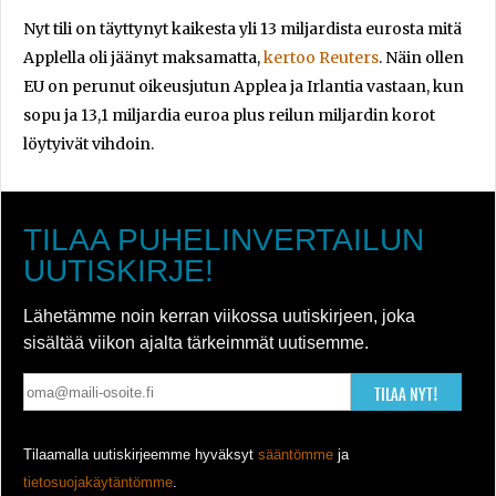
Nyt tili on täyttynyt kaikesta yli 13 miljardista eurosta mitä
Applella oli jäänyt maksamatta,
kertoo Reuters
. Näin ollen
EU on perunut oikeusjutun Applea ja Irlantia vastaan, kun
sopu ja 13,1 miljardia euroa plus reilun miljardin korot
löytyivät vihdoin.
TILAA PUHELINVERTAILUN
UUTISKIRJE!
Lähetämme noin kerran viikossa uutiskirjeen, joka
sisältää viikon ajalta tärkeimmät uutisemme.
TILAA NYT!
Tilaamalla uutiskirjeemme hyväksyt
sääntömme
ja
tietosuojakäytäntömme
.