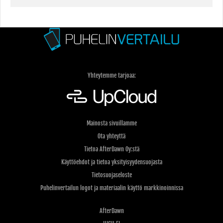
Yhteytemme tarjoaa:
Mainosta sivuillamme
Ota yhteyttä
Tietoa AfterDawn Oy:stä
Käyttöehdot ja tietoa yksityisyydensuojasta
Tietosuojaseloste
Puhelinvertailun logot ja materiaalin käyttö markkinoinnissa
AfterDawn