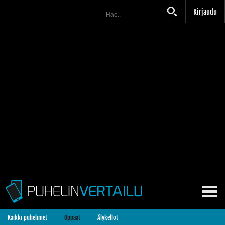
Kirjaudu
Kaikki puhelimet
Oppaat
Älykellot