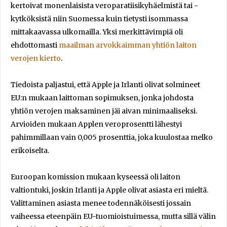
kertoivat monenlaisista veroparatiisikyhäelmistä tai -
kytköksistä niin Suomessa kuin tietysti isommassa
mittakaavassa ulkomailla. Yksi merkittävimpiä oli
ehdottomasti
maailman arvokkaimman yhtiön laiton
verojen kierto
.
Tiedoista paljastui, että Apple ja Irlanti olivat solmineet
EU:n mukaan laittoman sopimuksen, jonka johdosta
yhtiön verojen maksaminen jäi aivan minimaaliseksi.
Arvioiden mukaan Applen veroprosentti lähestyi
pahimmillaan vain 0,005 prosenttia, joka kuulostaa melko
erikoiselta.
Euroopan komission mukaan kyseessä oli laiton
valtiontuki, joskin Irlanti ja Apple olivat asiasta eri mieltä.
Valittaminen asiasta menee todennäköisesti jossain
vaiheessa eteenpäin EU-tuomioistuimessa, mutta sillä välin