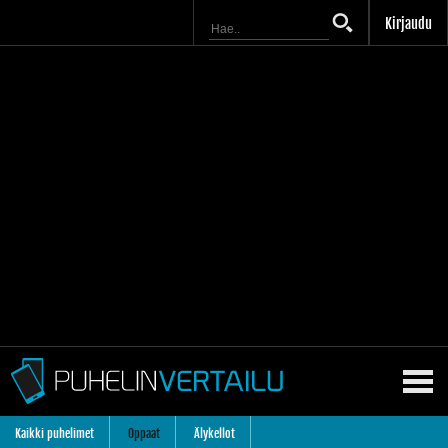
Kirjaudu
Kaikki puhelimet
Oppaat
Älykellot