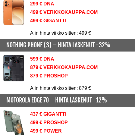
299 € DNA
499 € VERKKOKAUPPA.COM
499 € GIGANTTI
Alin hinta viikko sitten: 499 €
NOTHING PHONE (3) –
HINTA LASKENUT -32%
599 € DNA
879 € VERKKOKAUPPA.COM
879 € PROSHOP
Alin hinta viikko sitten: 879 €
MOTOROLA EDGE 70 –
HINTA LASKENUT -12%
437 € GIGANTTI
499 € PROSHOP
499 € POWER