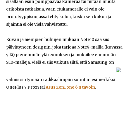
sisällään esiin pomppaavaa kameraa tai mitään muuta
erikoista ratkaisua, vaan etukameralle ei vain ole
prototyyppisuojassa tehty koloa, koska sen kokoa ja
sijaintia ei ole vielä vahvistettu.
Kuvan ja aiempien huhujen mukaan Note10 saa siis
päivittyneen designin, joka tarjoaa Note9-mallia (kuvassa
yllä) pienemmän yläreunuksen ja mukailee enemmän
S10-malleja. Vielä ei siis vaikuta siltä, että Samsung on
valmis siirtymään radikaalimpiin suuntiin esimerkiksi
OnePlus 7 Pro:n tai
Asus ZenFone 6:n tavoin
.