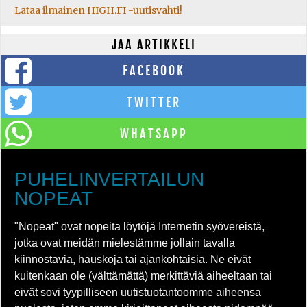
Lataa ilmainen HIGH.FI -uutisvahti!
JAA ARTIKKELI
FACEBOOK
TWITTER
WHATSAPP
PUHELINVERTAILUN
NOPEAT
"Nopeat" ovat nopeita löytöjä Internetin syövereistä,
jotka ovat meidän mielestämme jollain tavalla
kiinnostavia, hauskoja tai ajankohtaisia. Ne eivät
kuitenkaan ole (välttämättä) merkittäviä aiheeltaan tai
eivät sovi tyypilliseen uutistuotantoomme aiheensa