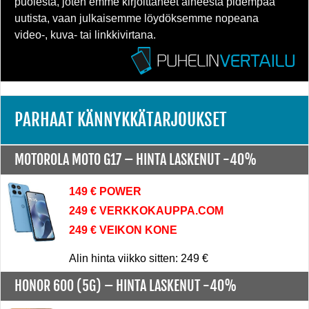
puolesta, joten emme kirjoittaneet aiheesta pidempää
uutista, vaan julkaisemme löydöksemme nopeana
video-, kuva- tai linkkivirtana.
PARHAAT KÄNNYKKÄTARJOUKSET
MOTOROLA MOTO G17 –
HINTA LASKENUT -40%
149 € POWER
249 € VERKKOKAUPPA.COM
249 € VEIKON KONE
Alin hinta viikko sitten: 249 €
HONOR 600 (5G) –
HINTA LASKENUT -40%