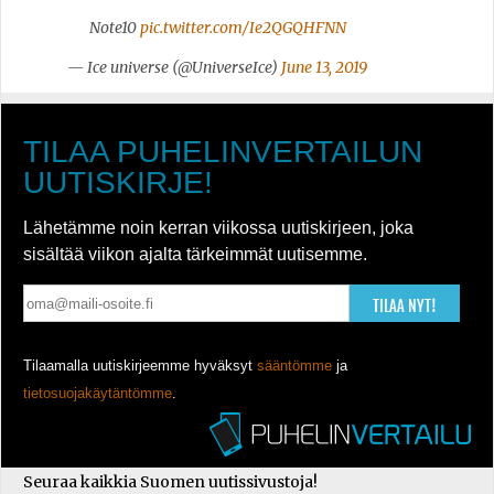
Note10
pic.twitter.com/Ie2QGQHFNN
— Ice universe (@UniverseIce)
June 13, 2019
TILAA PUHELINVERTAILUN
UUTISKIRJE!
Lähetämme noin kerran viikossa uutiskirjeen, joka
sisältää viikon ajalta tärkeimmät uutisemme.
TILAA NYT!
Tilaamalla uutiskirjeemme hyväksyt
sääntömme
ja
tietosuojakäytäntömme
.
Seuraa kaikkia Suomen uutissivustoja!