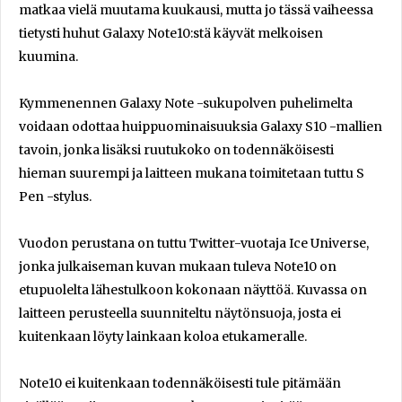
matkaa vielä muutama kuukausi, mutta jo tässä vaiheessa
tietysti huhut Galaxy Note10:stä käyvät melkoisen
kuumina.
Kymmenennen Galaxy Note -sukupolven puhelimelta
voidaan odottaa huippuominaisuuksia Galaxy S10 -mallien
tavoin, jonka lisäksi ruutukoko on todennäköisesti
hieman suurempi ja laitteen mukana toimitetaan tuttu S
Pen -stylus.
Vuodon perustana on tuttu Twitter-vuotaja Ice Universe,
jonka julkaiseman kuvan mukaan tuleva Note10 on
etupuolelta lähestulkoon kokonaan näyttöä. Kuvassa on
laitteen perusteella suunniteltu näytönsuoja, josta ei
kuitenkaan löyty lainkaan koloa etukameralle.
Note10 ei kuitenkaan todennäköisesti tule pitämään