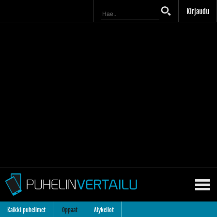
Kirjaudu
Kaikki puhelimet
Oppaat
Älykellot