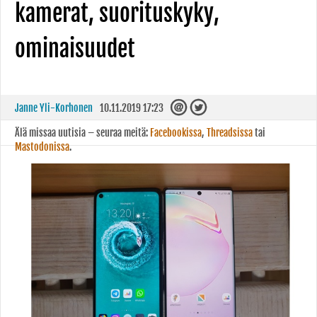
kamerat, suorituskyky,
ominaisuudet
Janne Yli-Korhonen
10.11.2019 17:23
Älä missaa uutisia – seuraa meitä:
Facebookissa
,
Threadsissa
tai
Mastodonissa
.