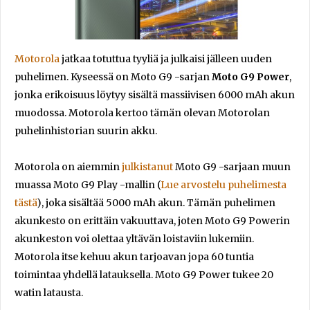
Motorola
jatkaa totuttua tyyliä ja julkaisi jälleen uuden
puhelimen. Kyseessä on Moto G9 -sarjan
Moto G9 Power
,
jonka erikoisuus löytyy sisältä massiivisen 6000 mAh akun
muodossa. Motorola kertoo tämän olevan Motorolan
puhelinhistorian suurin akku.
Motorola on aiemmin
julkistanut
Moto G9 -sarjaan muun
muassa Moto G9 Play -mallin (
Lue arvostelu puhelimesta
tästä
), joka sisältää 5000 mAh akun. Tämän puhelimen
akunkesto on erittäin vakuuttava, joten Moto G9 Powerin
akunkeston voi olettaa yltävän loistaviin lukemiin.
Motorola itse kehuu akun tarjoavan jopa 60 tuntia
toimintaa yhdellä latauksella. Moto G9 Power tukee 20
watin latausta.