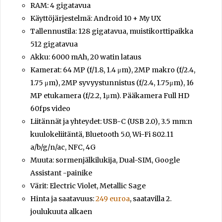
RAM: 4 gigatavua
Käyttöjärjestelmä: Android 10 + My UX
Tallennustila: 128 gigatavua, muistikorttipaikka
512 gigatavua
Akku: 6000 mAh, 20 watin lataus
Kamerat: 64 MP (f/1.8, 1.4 μm), 2MP makro (f/2.4,
1.75 μm), 2MP syvyystunnistus (f/2.4, 1.75μm), 16
MP etukamera (f/2.2, 1μm). Pääkamera Full HD
60fps video
Liitännät ja yhteydet: USB-C (USB 2.0), 3.5 mm:n
kuulokeliitäntä, Bluetooth 5.0, Wi-Fi 802.11
a/b/g/n/ac, NFC, 4G
Muuta: sormenjälkilukija, Dual-SIM, Google
Assistant -painike
Värit: Electric Violet, Metallic Sage
Hinta ja saatavuus:
249 euroa
, saatavilla 2.
joulukuuta alkaen