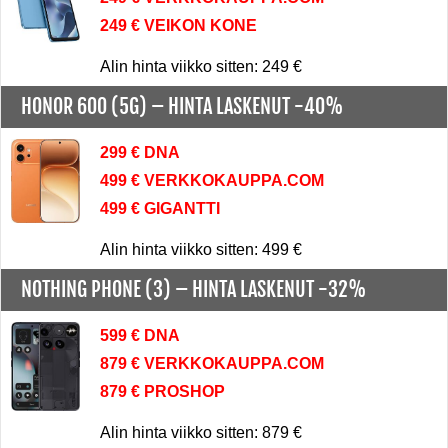
249 € VEIKON KONE
Alin hinta viikko sitten: 249 €
HONOR 600 (5G) –
HINTA LASKENUT -40%
299 € DNA
499 € VERKKOKAUPPA.COM
499 € GIGANTTI
Alin hinta viikko sitten: 499 €
NOTHING PHONE (3) –
HINTA LASKENUT -32%
599 € DNA
879 € VERKKOKAUPPA.COM
879 € PROSHOP
Alin hinta viikko sitten: 879 €