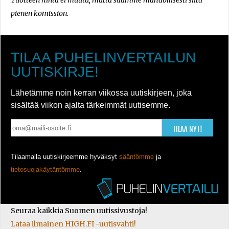
Tuotteen hinta ei muutu, mutta saamme mahdollisesti siitä
pienen komission.
TILAA PUHELINVERTAILUN
UUTISKIRJE!
Lähetämme noin kerran viikossa uutiskirjeen, joka
sisältää viikon ajalta tärkeimmät uutisemme.
TILAA NYT!
Tilaamalla uutiskirjeemme hyväksyt
sääntömme
ja
tietosuojakäytäntömme
.
Seuraa kaikkia Suomen uutissivustoja!
Lataa ilmainen HIGH.FI -uutisvahti!