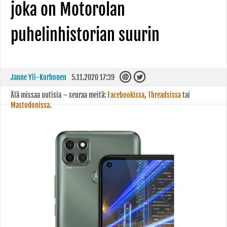
joka on Motorolan
puhelinhistorian suurin
Janne Yli-Korhonen
5.11.2020 17:39
Älä missaa uutisia – seuraa meitä:
Facebookissa
,
Threadsissa
tai
Mastodonissa
.