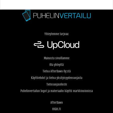
Yhteytemme tarjoaa:
Mainosta sivuillamme
Ota yhteyttä
Tietoa AfterDawn Oy:stä
Käyttöehdot ja tietoa yksityisyydensuojasta
Tietosuojaseloste
Puhelinvertailun logot ja materiaalin käyttö markkinoinnissa
AfterDawn
HIGH.FI