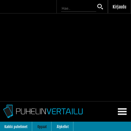
Kirjaudu
Kaikki puhelimet
Oppaat
Älykellot