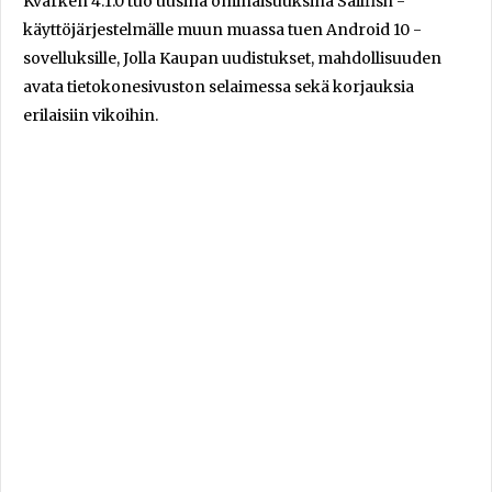
Kvarken 4.1.0 tuo uusina ominaisuuksina Sailfish -
käyttöjärjestelmälle muun muassa tuen Android 10 -
sovelluksille, Jolla Kaupan uudistukset, mahdollisuuden
avata tietokonesivuston selaimessa sekä korjauksia
erilaisiin vikoihin.