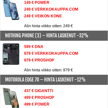
149 € POWER
249 € VERKKOKAUPPA.COM
249 € VEIKON KONE
Alin hinta viikko sitten: 249 €
NOTHING PHONE (3) –
HINTA LASKENUT -32%
599 € DNA
879 € VERKKOKAUPPA.COM
879 € PROSHOP
Alin hinta viikko sitten: 879 €
MOTOROLA EDGE 70 –
HINTA LASKENUT -12%
437 € GIGANTTI
499 € PROSHOP
499 € POWER