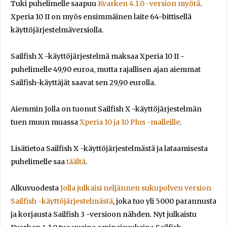
Tuki puhelimelle saapuu
Kvarken 4.1.0 -version myötä
.
Xperia 10 II on myös ensimmäinen laite 64-bittisellä
käyttöjärjestelmäversiolla.
Sailfish X -käyttöjärjestelmä maksaa Xperia 10 II -
puhelimelle 49,90 euroa, mutta rajallisen ajan aiemmat
Sailfish-käyttäjät saavat sen 29,90 eurolla.
Aiemmin Jolla on tuonut Sailfish X -käyttöjärjestelmän
tuen muun muassa
Xperia 10 ja 10 Plus -malleille
.
Lisätietoa Sailfish X -käyttöjärjestelmästä ja lataamisesta
puhelimelle saa
täältä
.
Alkuvuodesta
Jolla julkaisi neljännen sukupolven version
Sailfish -käyttöjärjestelmästä
, joka tuo yli 5000 parannusta
ja korjausta Sailfish 3 -versioon nähden. Nyt julkaistu