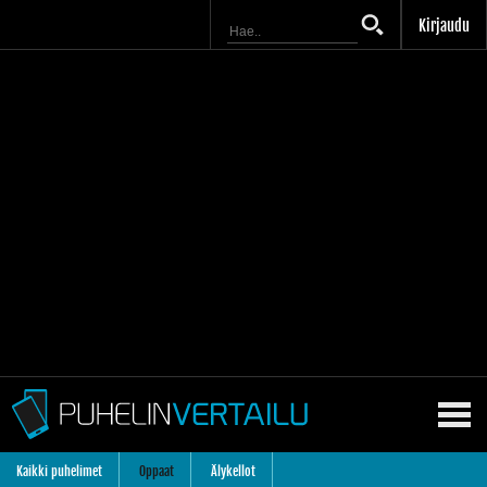
Kirjaudu
Kaikki puhelimet
Oppaat
Älykellot