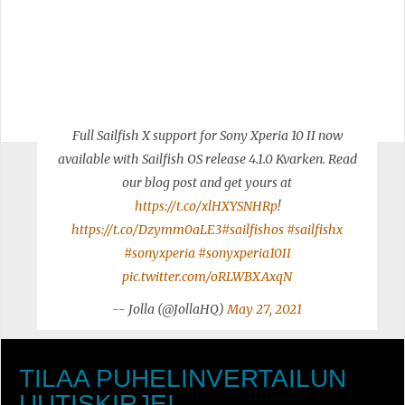
Full Sailfish X support for Sony Xperia 10 II now
available with Sailfish OS release 4.1.0 Kvarken. Read
our blog post and get yours at
https://t.co/xlHXYSNHRp
!
https://t.co/Dzymm0aLE3
#sailfishos
#sailfishx
#sonyxperia
#sonyxperia10II
pic.twitter.com/oRLWBXAxqN
-- Jolla (@JollaHQ)
May 27, 2021
TILAA PUHELINVERTAILUN
UUTISKIRJE!