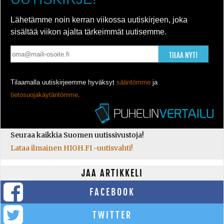
Lähetämme noin kerran viikossa uutiskirjeen, joka
sisältää viikon ajalta tärkeimmät uutisemme.
TILAA NYT!
Tilaamalla uutiskirjeemme hyväksyt
sääntömme
ja
tietosuojakäytäntömme
.
Seuraa kaikkia Suomen uutissivustoja!
Lataa ilmainen HIGH.FI -uutisvahti!
JAA ARTIKKELI
FACEBOOK
TWITTER