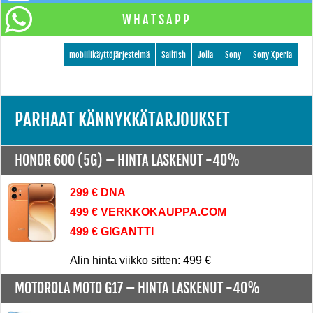
WHATSAPP
mobiilikäyttöjärjestelmä
Sailfish
Jolla
Sony
Sony Xperia
PARHAAT KÄNNYKKÄTARJOUKSET
HONOR 600 (5G) –
HINTA LASKENUT -40%
299 € DNA
499 € VERKKOKAUPPA.COM
499 € GIGANTTI
Alin hinta viikko sitten: 499 €
MOTOROLA MOTO G17 –
HINTA LASKENUT -40%