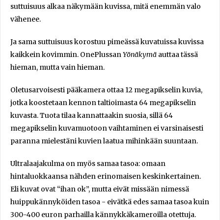
suttuisuus alkaa näkymään kuvissa, mitä enemmän valo
vähenee.
Ja sama suttuisuus korostuu pimeässä kuvatuissa kuvissa
kaikkein kovimmin. OnePlussan
Yönäkymä
auttaa tässä
hieman, mutta vain hieman.
Oletusarvoisesti pääkamera ottaa 12 megapikselin kuvia,
jotka koostetaan kennon taltioimasta 64 megapikselin
kuvasta. Tuota tilaa kannattaakin suosia, sillä 64
megapikselin kuvamuotoon vaihtaminen ei varsinaisesti
paranna mielestäni kuvien laatua mihinkään suuntaan.
Ultralaajakulma on myös samaa tasoa: omaan
hintaluokkaansa nähden erinomaisen keskinkertainen.
Eli kuvat ovat “ihan ok”, mutta eivät missään nimessä
huippukännyköiden tasoa - eivätkä edes samaa tasoa kuin
300-400 euron parhailla kännykkäkameroilla otettuja.