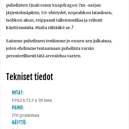
puhelinten Qualcomm Snapdragon 7xx -sarjan
järjestelmäpiirin, 5G-yhteydet, nopeahkon latauksen,
isohkon akun, reippaasti tallennustilaa ja reilusti
käyttömuistia. Mutta riittääkö se..?
Saimme puhelimen testiimme jo ennen sen julkaisua,
joten ehdimme testaamaan puhelinta varsin
perusteellisesti tätä arvostelua varten.
Tekniset tiedot
MITAT:
159,2 x 73,5 x 7,9 mm
PAINO:
170 grammaa
NÄYTTÖ: