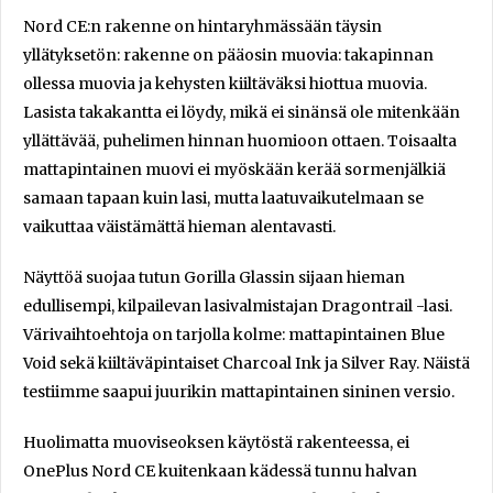
Nord CE:n rakenne on hintaryhmässään täysin
yllätyksetön: rakenne on pääosin muovia: takapinnan
ollessa muovia ja kehysten kiiltäväksi hiottua muovia.
Lasista takakantta ei löydy, mikä ei sinänsä ole mitenkään
yllättävää, puhelimen hinnan huomioon ottaen. Toisaalta
mattapintainen muovi ei myöskään kerää sormenjälkiä
samaan tapaan kuin lasi, mutta laatuvaikutelmaan se
vaikuttaa väistämättä hieman alentavasti.
Näyttöä suojaa tutun Gorilla Glassin sijaan hieman
edullisempi, kilpailevan lasivalmistajan Dragontrail -lasi.
Värivaihtoehtoja on tarjolla kolme: mattapintainen Blue
Void sekä kiiltäväpintaiset Charcoal Ink ja Silver Ray. Näistä
testiimme saapui juurikin mattapintainen sininen versio.
Huolimatta muoviseoksen käytöstä rakenteessa, ei
OnePlus Nord CE kuitenkaan kädessä tunnu halvan