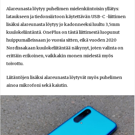
Alareunasta löytyy puhelimen mielenkiintoisin yllätys:
lataukseen ja tiedonsiirtoon käytettävän USB-C -liittimen
lisäksi alareunasta löytyy jo kadonneeksi luultu 3,5mm
kuulokeliintäntä. OnePlus on tästä liittimestä luopunut
huippumalleissaan jo vuosia sitten, eikä vuoden 2020
Nordissakaan kuulokeliitäntää näkynyt, joten valinta on
erittäin erikoinen, vaikkakin monen mielestä myös
toivottu.
Liitäntöjen lisäksi alareunasta löytyvät myös puhelimen
ainoa mikrofoni sekä kaiutin.