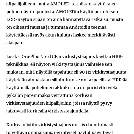
kilpailijoilleen, mutta AMOLED-tekniikan käyttö taas
puhuu näytön puolesta. AMOLEDin käyttö perinteisen
LCD-näytön sijaan on aina kannatettava ratkaisu: musta
on oikeasti mustaa ja tummaa Androidin teemaa
käytettäessä myös akun kulutus laskee merkittävästi
alaspäin.
Lisäksi OnePlus Nord CE:n virkistystaajuus käyttää HRR-
tekniikkaa, eli näytön virkistystaajuus vaihtelee sen
mukaan, mitä näytöllä tapahtuu: eli 90 Hz virkitystaajuutta
käytetään ainoastaan silloin, kun se on tarpeellista. HRR:ää
käyttämällä puhelimen akkukestoa on puristettu vielä
pykälän paremmaksi verrattuna korkean
virkistystaajuuden kilpailijoihin, joissa näyttö pysyy
jatkuvasti korkealla virkistystaajuudella.
Korkea näytön virkistystaajuus on siis ehdottomasti
toivottava ominaisuus: perinteiset näytöt päivittävät