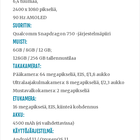
6,4 tuumaa,
2400 x 1080 pikseliä,
90 Hz AMOLED
SUORITIN:
Qualcomm Snapdragon 750 -järjestelmäpiiri
MUISTI:
6GB / 8GB / 12 GB;
128GB / 256 GB tallennustilaa
TAKAKAMERAT:
Pääkamera: 64 megapikseliä, EIS, f/1,8 aukko
Ultralaajakulmakamera: 8 megapikseliä, f/2,3 aukko
Mustavalkokamera: 2 megapikseliä
ETUKAMERA:
16 megapikseiä, EIS, kiinteä kohdennus
AKKU:
4500 mAh (ei vaihdettavissa)
KÄYTTÖJÄRJESTELMÄ:
Android 11 / OxygenOS 11