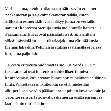
Värimaailma, etenkin ulkona, on häiritsevän erilainen
pääkameran ja laajakulmakameran välillä, kuten
artikkelin esimerkkikuvista näkyy, joissa on vertailtu
samasta kohteesta otettuja kuvia molemmilla kameroilla.
Pääkameran kuvat ovat pääsääntöisesti aina erittäin
viileän sävyisiä kun taas ultralaajakulma värittää kuvia
hieman liikaakin. Tokihan asetuksia säätämällä eroa saa
korjattua paljonkin.
Kaikesta kritiikistä huolimatta OnePlus Nord CE 5G:n
takakamerat ovat kuitenkin suhteellisen toimiva
kompromissi, kun otetaan huomioon puhelimen edullinen
hinta. Valitettavaa on kuitenkin se, että mielestäni
alkuperäisen Nordin pääkameran optinen kuvanvakain ja
parempi sensori tarjosivat pääkameran osalta parempaa
laatua kuin Core Edition.