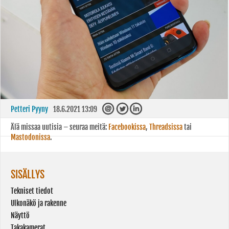
Petteri Pyyny
18.6.2021 13:09
Älä missaa uutisia – seuraa meitä:
Facebookissa
,
Threadsissa
tai
Mastodonissa
.
SISÄLLYS
Tekniset tiedot
Ulkonäkö ja rakenne
Näyttö
Takakamerat