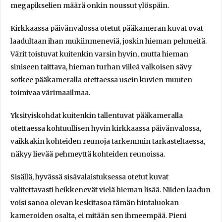
megapikselien määrä onkin noussut ylöspäin.
Kirkkaassa päivänvalossa otetut pääkameran kuvat ovat
laadultaan ihan mukiinmeneviä, joskin hieman pehmeitä.
Värit toistuvat kuitenkin varsin hyvin, mutta hieman
siniseen taittava, hieman turhan viileä valkoisen sävy
sotkee pääkameralla otettaessa usein kuvien muuten
toimivaa värimaailmaa.
Yksityiskohdat kuitenkin tallentuvat pääkameralla
otettaessa kohtuullisen hyvin kirkkaassa päivänvalossa,
vaikkakin kohteiden reunoja tarkemmin tarkasteltaessa,
näkyy lievää pehmeyttä kohteiden reunoissa.
Sisällä, hyvässä sisävalaistuksessa otetut kuvat
valitettavasti heikkenevät vielä hieman lisää. Niiden laadun
voisi sanoa olevan keskitasoa tämän hintaluokan
kameroiden osalta, ei mitään sen ihmeempää. Pieni