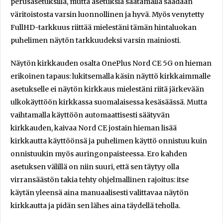
perusasetuksilla, mutta asetuksia säätämällä saadaan
väritoistosta varsin luonnollinen ja hyvä. Myös venytetty
FullHD-tarkkuus riittää mielestäni tämän hintaluokan
puhelimen näytön tarkkuudeksi varsin mainiosti.
Näytön kirkkauden osalta OnePlus Nord CE 5G on hieman
erikoinen tapaus: lukitsemalla käsin näyttö kirkkaimmalle
asetukselle ei näytön kirkkaus mielestäni riitä järkevään
ulkokäyttöön kirkkassa suomalaisessa kesäsäässä. Mutta
vaihtamalla käyttöön automaattisesti säätyvän
kirkkauden, kaivaa Nord CE jostain hieman lisää
kirkkautta käyttöönsä ja puhelimen käyttö onnistuu kuin
onnistuukin myös auringonpaisteessa. Ero kahden
asetuksen välillä on niin suuri, että sen täytyy olla
virransäästön takia tehty ohjelmallinen rajoitus: itse
käytän yleensä aina manuaalisesti valittavaa näytön
kirkkautta ja pidän sen lähes aina täydellä teholla.