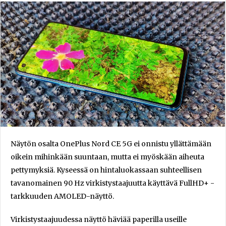
Näytön osalta OnePlus Nord CE 5G ei onnistu yllättämään
oikein mihinkään suuntaan, mutta ei myöskään aiheuta
pettymyksiä. Kyseessä on hintaluokassaan suhteellisen
tavanomainen 90 Hz virkistystaajuutta käyttävä FullHD+ -
tarkkuuden AMOLED-näyttö.
Virkistystaajuudessa näyttö häviää paperilla useille