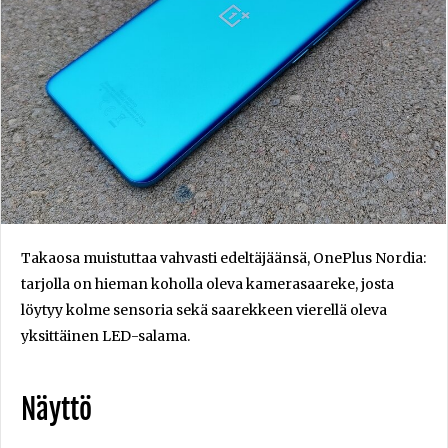
Takaosa muistuttaa vahvasti edeltäjäänsä, OnePlus Nordia:
tarjolla on hieman koholla oleva kamerasaareke, josta
löytyy kolme sensoria sekä saarekkeen vierellä oleva
yksittäinen LED-salama.
Näyttö