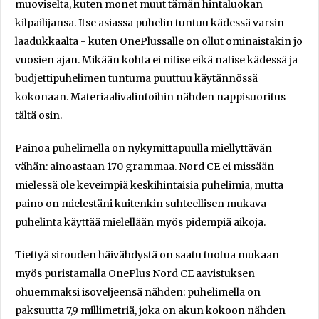
muoviselta, kuten monet muut tämän hintaluokan
kilpailijansa. Itse asiassa puhelin tuntuu kädessä varsin
laadukkaalta - kuten OnePlussalle on ollut ominaistakin jo
vuosien ajan. Mikään kohta ei nitise eikä natise kädessä ja
budjettipuhelimen tuntuma puuttuu käytännössä
kokonaan. Materiaalivalintoihin nähden nappisuoritus
tältä osin.
Painoa puhelimella on nykymittapuulla miellyttävän
vähän: ainoastaan 170 grammaa. Nord CE ei missään
mielessä ole keveimpiä keskihintaisia puhelimia, mutta
paino on mielestäni kuitenkin suhteellisen mukava -
puhelinta käyttää mielellään myös pidempiä aikoja.
Tiettyä sirouden häivähdystä on saatu tuotua mukaan
myös puristamalla OnePlus Nord CE aavistuksen
ohuemmaksi isoveljeensä nähden: puhelimella on
paksuutta 7,9 millimetriä, joka on akun kokoon nähden