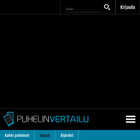
Kirjaudu
Kaikki puhelimet
Oppaat
Älykellot