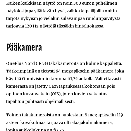
Kaiken kaikkiaan näyttö on noin 300 euron puhelimen
näytöksi jopa yllättävän hyvä, vaikka kilpailijoilla onkin
tarjota nykyisin jo vieläkin sulavampaa ruudunpäivitystä
tarjoavia 120 Hz näyttöjä tässäkin hintaluokassa.
Pääkamera
OnePlus Nord CE 5G takakameroita on kolme kappaletta.
Tärkeimpänä on tietysti 64 megapikselin pääkamera, joka
käyttää Omnivisionin kennoa f/1,75 aukolla. Valitettavasti
kamerasta on jätetty CE:n tapauksessa kokonaan pois
optinen kuvanvakain (OIS), joten kuvien vakautus
tapahtuu puhtaasti ohjelmallisesti.
Toinen takakameroista on puolestaan 8 megapikselin 119
asteen kuvakulmaa tarjoava ultralaajakulmakamera,
jonka aukkolukuna on f/2,25.