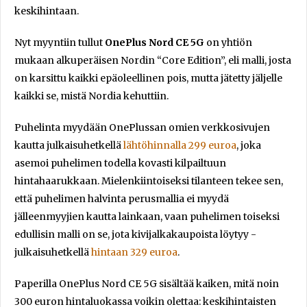
keskihintaan.
Nyt myyntiin tullut
OnePlus Nord CE 5G
on yhtiön
mukaan alkuperäisen Nordin “Core Edition”, eli malli, josta
on karsittu kaikki epäoleellinen pois, mutta jätetty jäljelle
kaikki se, mistä Nordia kehuttiin.
Puhelinta myydään OnePlussan omien verkkosivujen
kautta julkaisuhetkellä
lähtöhinnalla 299 euroa
, joka
asemoi puhelimen todella kovasti kilpailtuun
hintahaarukkaan. Mielenkiintoiseksi tilanteen tekee sen,
että puhelimen halvinta perusmallia ei myydä
jälleenmyyjien kautta lainkaan, vaan puhelimen toiseksi
edullisin malli on se, jota kivijalkakaupoista löytyy -
julkaisuhetkellä
hintaan 329 euroa
.
Paperilla OnePlus Nord CE 5G sisältää kaiken, mitä noin
300 euron hintaluokassa voikin olettaa: keskihintaisten