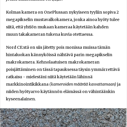
Kolmas kamera on OnePlussan nykyiseen tyyliin sopiva 2
megapikselin mustavalkokamera, jonka ainoa hyöty tulee
siitä, että yhtiön mukaan kameraa käytetään kahden
muun takakameran tukena kuvia otettaessa.
Nord CE:stä on siis jätetty pois monissa muissa tämän
hintaluokan kännyköissä nähtävä parin megapikselin
makrokamera. Kehnolaatuisen makrokameran
poisjättäminen on tässä tapauksessa täysin ymmärrettävä
ratkaisu - mielestäni niitä käytetään lähinnä
markkinointikikkana
(kameroiden määrää kasvattamaan)
ja
niiden hyötyarvo käytännön elämässä on vähintäänkin
kyseenalainen.