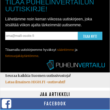
TILAA PUHELINVERTAILUN
UUTISKIRJE!
Lähetämme noin kerran viikossa uutiskirjeen, joka
sisältää viikon ajalta tärkeimmät uutisemme.
TILAA NYT!
Tilaamalla uutiskirjeemme hyväksyt
sääntömme
ja
tietosuojakäytäntömme
.
Seuraa kaikkia Suomen uutissivustoja!
Lataa ilmainen HIGH.FI -uutisvahti!
JAA ARTIKKELI
FACEBOOK