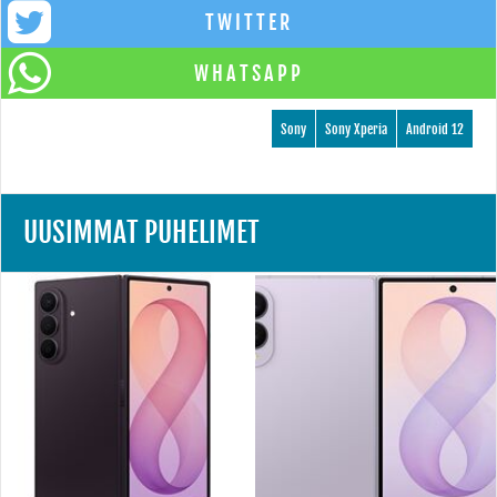
TWITTER
WHATSAPP
Sony
Sony Xperia
Android 12
UUSIMMAT PUHELIMET