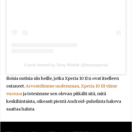
A post shared by Sony Mobile (@sonyxperia)
Iloisia uutisia siis heille, jotka Xperia 10 II:n ovat itselleen
ostaneet.
Arvostelimme uudemman, Xperia 10 III viime
vuonna
ja totesimme sen olevan pitkälti sitä, mitä
keskihintaista, oikeasti pientä Android-puhelinta hakeva
saattaa haluta.