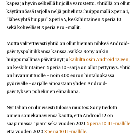
kapea ja hyvin selkeillä linjoilla varustettu. Yhtiöllä on ollut
käytännössä tarjolla neljä puhelinta: huippumalli Xperia 1,
"lähes yhtä huippu" Xperia 5, keskihintainen Xperia 10
sekä kokeelliset Xperia Pro -mallit.
Mutta valitettavasti yhtiö on ollut hieman nihkeä Android-
päivityspolitiikkansa kanssa. Vaikka Sony onkin
huippumallinsa päivittänyt jo
kaikilta osin Android 12:een
,
on keskihintainen Xperia 10 -sarja on ollut pettymys. Yhtiö
on luvannut tuolle - noin 400 euron hintaluokassa
pyörivälle - sarjalle ainoastaan yhden Android-
päivityksen puhelimen elinaikana.
Nyt tähän on ilmeisesti tulossa muutos: Sony tiedotti
omien somekanaviensa kautta, että Android 12 on
saapumassa "pian" sekä vuoden 2021
Xperia 10 III -mallille
että vuoden 2020
Xperia 10 II -mallille
.