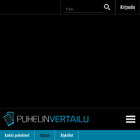
Kirjaudu
Kaikki puhelimet
Oppaat
Älykellot