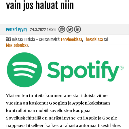
vain jos haluat niin
Petteri Pyyny
24.3.2022 19:26
Älä missaa uutisia – seuraa meitä:
Facebookissa
,
Threadsissa
tai
Mastodonissa
.
Yksi eniten tunteita kuumentaneista riidoista viime
vuosina on koskenut
Googlen
ja
Applen
kaksistaan
kontrolloimaa mobiilisovellusten kauppaa.
Sovelluskehittäjiä on närästänyt se, että Apple ja Google
nappaavat itselleen kaikesta rahasta automaattisesti lähes