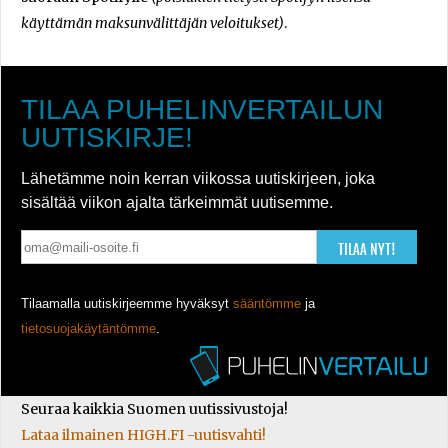
käyttämän maksunvälittäjän veloitukset)
.
TILAA PUHELINVERTAILUN
UUTISKIRJE!
Lähetämme noin kerran viikossa uutiskirjeen, joka
sisältää viikon ajalta tärkeimmät uutisemme.
TILAA NYT!
Tilaamalla uutiskirjeemme hyväksyt
sääntömme
ja
tietosuojakäytäntömme
.
Seuraa kaikkia Suomen uutissivustoja!
Lataa ilmainen HIGH.FI -uutisvahti!