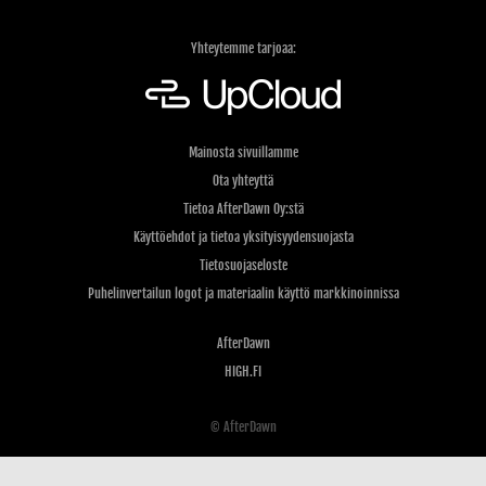
Yhteytemme tarjoaa:
Mainosta sivuillamme
Ota yhteyttä
Tietoa AfterDawn Oy:stä
Käyttöehdot ja tietoa yksityisyydensuojasta
Tietosuojaseloste
Puhelinvertailun logot ja materiaalin käyttö markkinoinnissa
AfterDawn
HIGH.FI
© AfterDawn