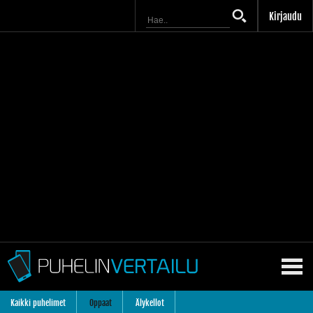
Kirjaudu
Kaikki puhelimet
Oppaat
Älykellot