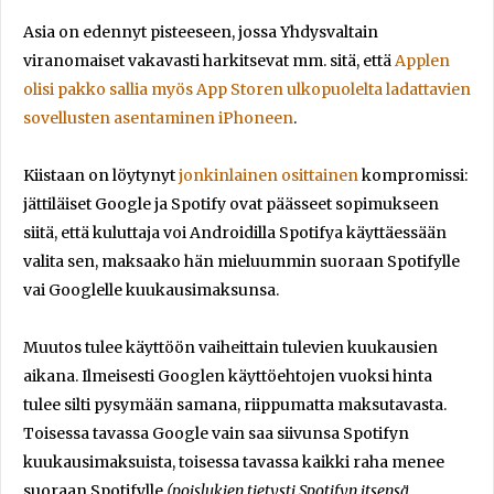
Asia on edennyt pisteeseen, jossa Yhdysvaltain
viranomaiset vakavasti harkitsevat mm. sitä, että
Applen
olisi pakko sallia myös App Storen ulkopuolelta ladattavien
sovellusten asentaminen iPhoneen
.
Kiistaan on löytynyt
jonkinlainen osittainen
kompromissi:
jättiläiset Google ja Spotify ovat päässeet sopimukseen
siitä, että kuluttaja voi Androidilla Spotifya käyttäessään
valita sen, maksaako hän mieluummin suoraan Spotifylle
vai Googlelle kuukausimaksunsa.
Muutos tulee käyttöön vaiheittain tulevien kuukausien
aikana. Ilmeisesti Googlen käyttöehtojen vuoksi hinta
tulee silti pysymään samana, riippumatta maksutavasta.
Toisessa tavassa Google vain saa siivunsa Spotifyn
kuukausimaksuista, toisessa tavassa kaikki raha menee
suoraan Spotifylle
(poislukien tietysti Spotifyn itsensä