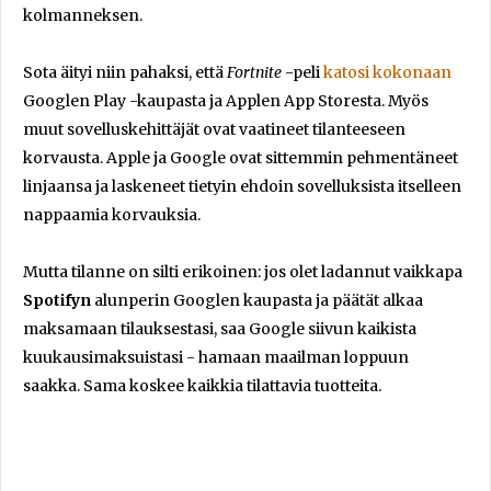
kolmanneksen.
Sota äityi niin pahaksi, että
Fortnite
-peli
katosi kokonaan
Googlen Play -kaupasta ja Applen App Storesta. Myös
muut sovelluskehittäjät ovat vaatineet tilanteeseen
korvausta. Apple ja Google ovat sittemmin pehmentäneet
linjaansa ja laskeneet tietyin ehdoin sovelluksista itselleen
nappaamia korvauksia.
Mutta tilanne on silti erikoinen: jos olet ladannut vaikkapa
Spotifyn
alunperin Googlen kaupasta ja päätät alkaa
maksamaan tilauksestasi, saa Google siivun kaikista
kuukausimaksuistasi - hamaan maailman loppuun
saakka. Sama koskee kaikkia tilattavia tuotteita.