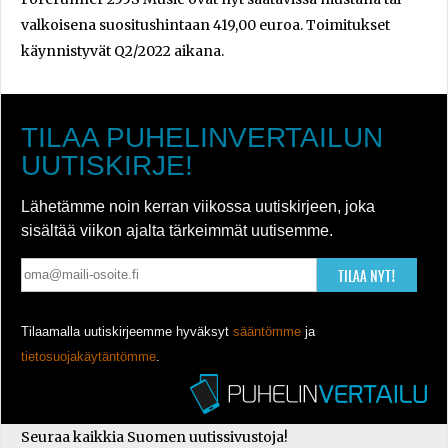
valkoisena suositushintaan 419,00 euroa. Toimitukset
käynnistyvät Q2/2022 aikana.
TILAA PUHELINVERTAILUN
UUTISKIRJE!
Lähetämme noin kerran viikossa uutiskirjeen, joka
sisältää viikon ajalta tärkeimmät uutisemme.
TILAA NYT!
Tilaamalla uutiskirjeemme hyväksyt
sääntömme
ja
tietosuojakäytäntömme
.
Seuraa kaikkia Suomen uutissivustoja!