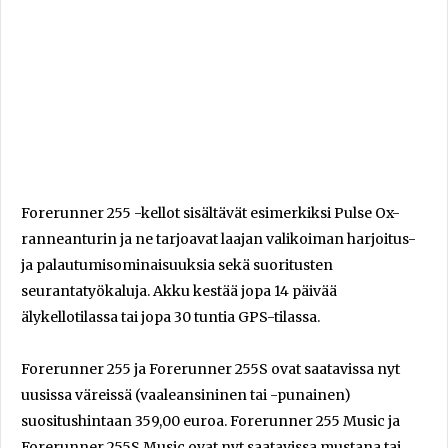
Forerunner 255 -kellot sisältävät esimerkiksi Pulse Ox-
ranneanturin ja ne tarjoavat laajan valikoiman harjoitus-
ja palautumisominaisuuksia sekä suoritusten
seurantatyökaluja. Akku kestää jopa 14 päivää
älykellotilassa tai jopa 30 tuntia GPS-tilassa.
Forerunner 255 ja Forerunner 255S ovat saatavissa nyt
uusissa väreissä (vaaleansininen tai -punainen)
suositushintaan 359,00 euroa. Forerunner 255 Music ja
Forerunner 255S Music ovat nyt saatavissa mustana tai