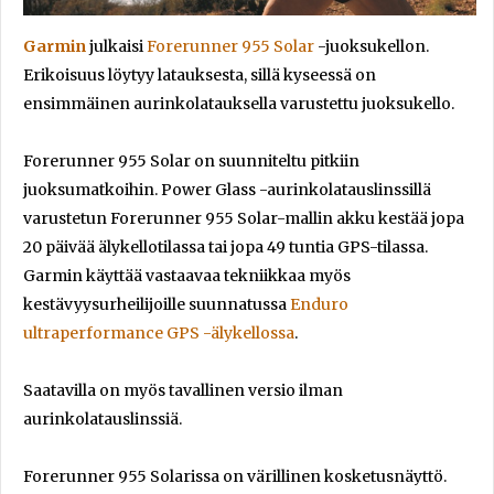
Garmin
julkaisi
Forerunner 955 Solar
-juoksukellon.
Erikoisuus löytyy latauksesta, sillä kyseessä on
ensimmäinen aurinkolatauksella varustettu juoksukello.
Forerunner 955 Solar on suunniteltu pitkiin
juoksumatkoihin. Power Glass -aurinkolatauslinssillä
varustetun Forerunner 955 Solar-mallin akku kestää jopa
20 päivää älykello­tilassa tai jopa 49 tuntia GPS-tilassa.
Garmin käyttää vastaavaa tekniikkaa myös
kestävyysurheilijoille suunnatussa
Enduro
ultraperformance GPS -älykellossa
.
Saatavilla on myös tavallinen versio ilman
aurinkolatauslinssiä.
Forerunner 955 Solarissa on värillinen kosketusnäyttö.