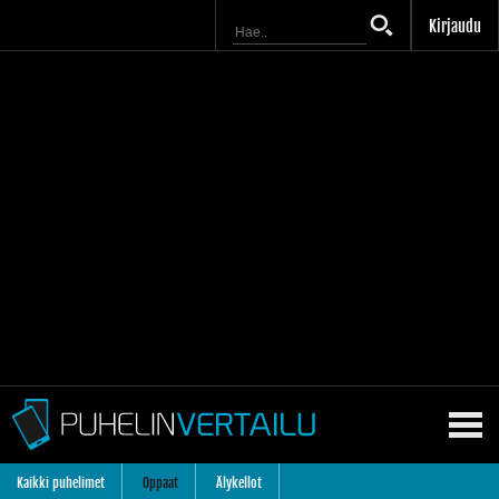
Kirjaudu
Kaikki puhelimet
Oppaat
Älykellot