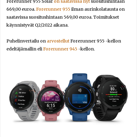
Forerunner 955 Solar
on saatavissa nyt
suositushintaan
669,00 euroa.
Forerunner 955
ilman aurinkolatausta on
saatavissa suositushintaan 569,00 euroa. Toimitukset
käynnistyvät Q2/2022 aikana.
Puhelinvertailu on
arvostellut
Forerunner 955 -kellon
edeltäjämallin eli
Forerunner 945
-kellon.