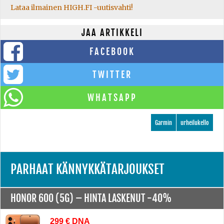
Lataa ilmainen HIGH.FI -uutisvahti!
JAA ARTIKKELI
FACEBOOK
TWITTER
WHATSAPP
Garmin
urheilukello
PARHAAT KÄNNYKKÄTARJOUKSET
HONOR 600 (5G) –
HINTA LASKENUT -40%
299 € DNA