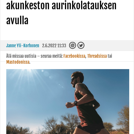
akunkeston aurinkolatauksen
avulla
Janne Yli-Korhonen
2.6.2022 11:33
Älä missaa uutisia – seuraa meitä:
Facebookissa
,
Threadsissa
tai
Mastodonissa
.