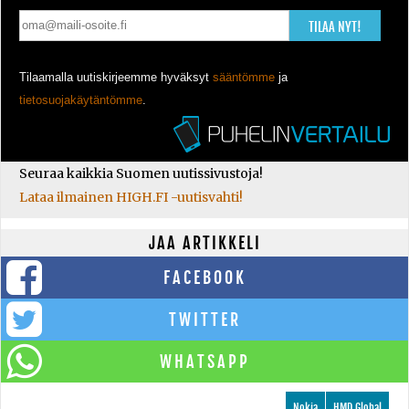
TILAA NYT!
Tilaamalla uutiskirjeemme hyväksyt
sääntömme
ja
tietosuojakäytäntömme
.
Seuraa kaikkia Suomen uutissivustoja!
Lataa ilmainen HIGH.FI -uutisvahti!
JAA ARTIKKELI
FACEBOOK
TWITTER
WHATSAPP
Nokia
HMD Global