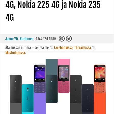
4G, Nokia 225 4G ja Nokia 235
4G
Janne Yli-Korhonen
1.5.2024 19:07
Älä missaa uutisia – seuraa meitä:
Facebookissa
,
Threadsissa
tai
Mastodonissa
.