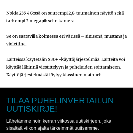
Nokia 235 4G:ssä on suurempi 2,8-tuumainen näyttö sekä
tarkempi 2 megapikselin kamera.
Se on saatavilla kolmessa eri värissä – sinisenä, mustana ja
violettina.
Laitteissa käytetään S30+ -käyttöjärjestelmää. Laitteita voi
käyttää lähinnä viestittelyyn ja puheluiden soittamiseen.
Käyttöjärjestelmästä löytyy klassinen matopeli.
TILAA PUHELINVERTAILUN
UUTISKIRJE!
Lähetämme noin kerran viikossa uutiskirjeen, joka
sisältää viikon ajalta tärkeimmät uutisemme.