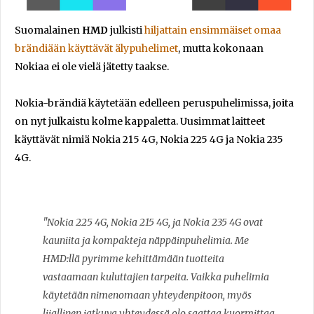
Suomalainen
HMD
julkisti
hiljattain ensimmäiset omaa
brändiään käyttävät älypuhelimet
, mutta kokonaan
Nokiaa ei ole vielä jätetty taakse.
Nokia-brändiä käytetään edelleen peruspuhelimissa, joita
on nyt julkaistu kolme kappaletta. Uusimmat laitteet
käyttävät nimiä Nokia 215 4G, Nokia 225 4G ja Nokia 235
4G.
"Nokia 225 4G, Nokia 215 4G, ja Nokia 235 4G ovat
kauniita ja kompakteja näppäinpuhelimia. Me
HMD:llä pyrimme kehittämään tuotteita
vastaamaan kuluttajien tarpeita. Vaikka puhelimia
käytetään nimenomaan yhteydenpitoon, myös
liiallinen jatkuva yhteydessä olo saattaa kuormittaa.