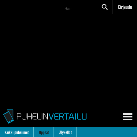
Kirjaudu
Kaikki puhelimet
Oppaat
Älykellot