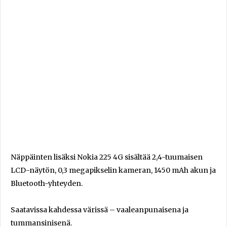
Näppäinten lisäksi Nokia 225 4G sisältää 2,4-tuumaisen
LCD-näytön, 0,3 megapikselin kameran, 1450 mAh akun ja
Bluetooth-yhteyden.
Saatavissa kahdessa värissä – vaaleanpunaisena ja
tummansinisenä.