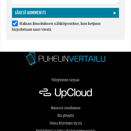
Haluan ilmoituksen sähköpostitse, kun ketjuun
kirjoitetaan uusi viesti.
Yhteytemme tarjoaa:
Mainosta sivuillamme
Ota yhteyttä
Tietoa AfterDawn Oy:stä
Käyttöehdot ja tietoa yksityisyydensuojasta