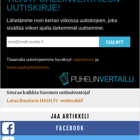
UUTISKIRJE!
Lähetämme noin kerran viikossa uutiskirjeen, joka
sisältää viikon ajalta tärkeimmät uutisemme.
TILAA NYT!
Tilaamalla uutiskirjeemme hyväksyt
sääntömme
ja
tietosuojakäytäntömme
.
Seuraa kaikkia Suomen uutissivustoja!
Lataa ilmainen HIGH.FI -uutisvahti!
JAA ARTIKKELI
FACEBOOK