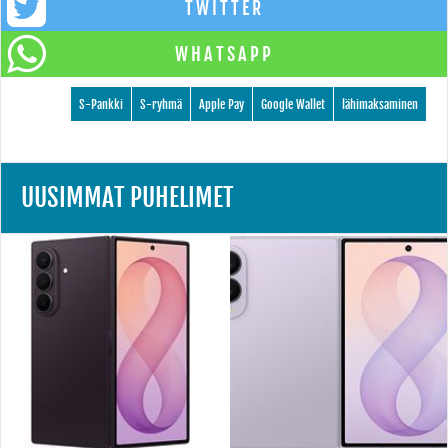
TWITTER
WHATSAPP
S-Pankki
S-ryhmä
Apple Pay
Google Wallet
lähimaksaminen
UUSIMMAT PUHELIMET