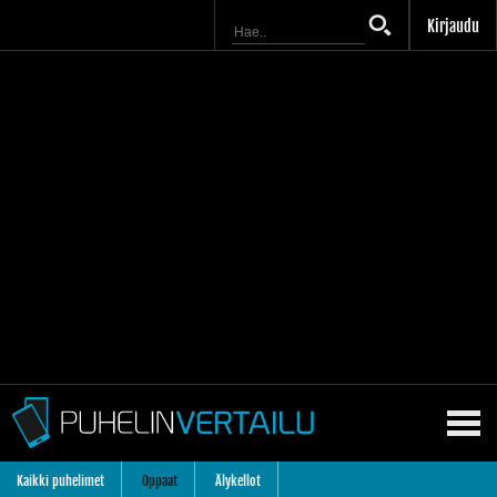
Kirjaudu
Kaikki puhelimet
Oppaat
Älykellot