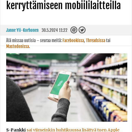
kerryttämiseen mobiililaitteilla
Janne Yli-Korhonen
30.5.2024 11:22
Älä missaa uutisia – seuraa meitä:
Facebookissa
,
Threadsissa
tai
Mastodonissa
.
S-Pankki
sai viimeinkin huhtikuussa lisättyä tuen Apple