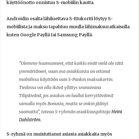
käyttöönotto onnistuu S-mobiilin kautta.
Androidin osalta lähiluettava S-Etukortti löytyy S-
mobiilista ja maksu tapahtuu muulla lähimaksuratkaisulla
kuten Google Payllä tai Samsung Payllä.
"Olemme huomanneet, että kaikki eivät vielä ole tätä
ymmärtäneet, vaan osa asiakkaista on ottanut
mobiilissa käyttöön vain S-Pankin maksukortin.
Tiedossa voi olla ikävä yllätys seuraavana
Tilipäivänä, jos asiakas on luullut kerryttävänsä
samalla myös Bonusta, mutta se onkin jäänyt
saamatta", toteaa S-ryhmän asiakkuusjohtaja
Heini
Dahlström
.
S-ryhmä on muistuttanut asiasta asiakkaita myös