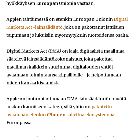
hyökkäyksen
Euroopan Unionia
vastaan.
Applen tähtäimessä on etenkin Euroopan Unionin
Digital
Markets Act -lainsäädäntö
, joka on pakottanut jättiläien
taipumaan jo lukuisiin myönnytyksiin tuotteidensa osalta.
Digital Markets Act
(DMA)
on laaja digitaalista maailmaa
säätelevä lainsäädäntökokonaisuus, joka pakottaa
maailman kaikkein suurimmat digitalouden yhtiöt
avaamaan toimintaansa kilpailijoille - ja helpottamaan
niiden kanssa kisaamista.
Apple on joutunut ottamaan DMA-lainsäädännön myötä
lusikan kauniiseen käteen, sillä yhtiö on
pakotettu
avaamaan etenkin
iPhonen
suljettua ekosysteemiä
Euroopassa.