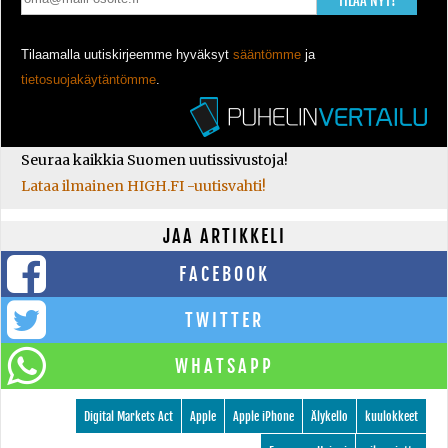
TILAA NYT!
Tilaamalla uutiskirjeemme hyväksyt
sääntömme
ja
tietosuojakäytäntömme
.
Seuraa kaikkia Suomen uutissivustoja!
Lataa ilmainen HIGH.FI -uutisvahti!
JAA ARTIKKELI
FACEBOOK
TWITTER
WHATSAPP
Digital Markets Act
Apple
Apple iPhone
Älykello
kuulokkeet