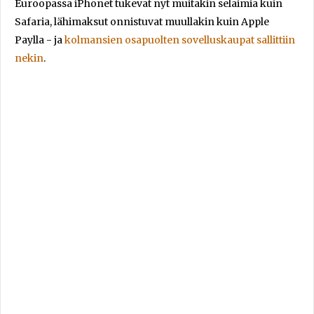
Euroopassa iPhonet tukevat nyt muitakin selaimia kuin
Safaria, lähimaksut onnistuvat muullakin kuin Apple
Paylla - ja
kolmansien osapuolten sovelluskaupat sallittiin
nekin
.