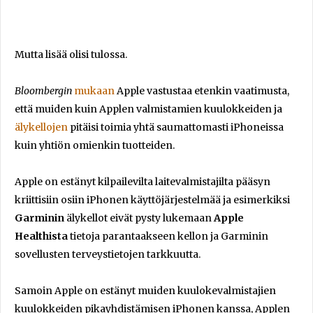
Mutta lisää olisi tulossa.
Bloombergin
mukaan
Apple vastustaa etenkin vaatimusta,
että muiden kuin Applen valmistamien kuulokkeiden ja
älykellojen
pitäisi toimia yhtä saumattomasti iPhoneissa
kuin yhtiön omienkin tuotteiden.
Apple on estänyt kilpailevilta laitevalmistajilta pääsyn
kriittisiin osiin iPhonen käyttöjärjestelmää ja esimerkiksi
Garminin
älykellot eivät pysty lukemaan
Apple
Healthista
tietoja parantaakseen kellon ja Garminin
sovellusten terveystietojen tarkkuutta.
Samoin Apple on estänyt muiden kuulokevalmistajien
kuulokkeiden pikayhdistämisen iPhonen kanssa, Applen