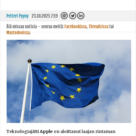
Petteri Pyyny
23.10.2025 7:19
Älä missaa uutisia – seuraa meitä:
Facebookissa
,
Threadsissa
tai
Mastodonissa
.
Teknologiajätti
Apple
on aloittanut laajan rintaman