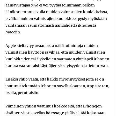
ääniavustajaa
Siriä
ei voi pyytää toimimaan pelkän
äänikomennon avulla muiden valmistajien kuulokkeissa,
eivätkä muiden valmistajien kuulokkeet pysty myöskään
vaihtamaan saumattomasti äänilähdettä iPhonesta
Macciin.
Apple kieltäytyy avaamasta näitä toimintoja muiden
valmistajien käyttöön ja vihjaa, että muiden valmistajien
kuulokkeiden tai älykellojen saumaton yhteispeli iPhonen
kanssa vaarantaisi käyttäjien yksityisyyden ja tietoturvan.
Lisäksi yhtiö vaatii, että kaikki myönnytykset joita se on
joutunut tekemään iPhonen sovelluskaupan,
App Storen
,
osalta, peruttaisiin.
Viimeinen yhtiön vaatimus koskee sitä, että iPhonejen
sisäinen viestisovellus
iMessage
pitäisi jättää kokonaan