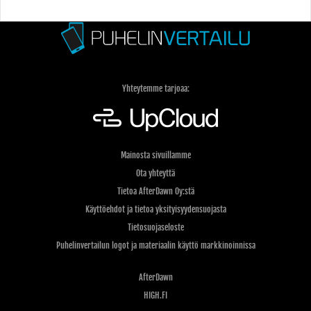
Yhteytemme tarjoaa:
Mainosta sivuillamme
Ota yhteyttä
Tietoa AfterDawn Oy:stä
Käyttöehdot ja tietoa yksityisyydensuojasta
Tietosuojaseloste
Puhelinvertailun logot ja materiaalin käyttö markkinoinnissa
AfterDawn
HIGH.FI