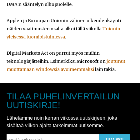
DMA:n sääntelyn ulkopuolelle.
Applen ja Euroopan Unionin välinen oikeudenkäynti
näiden vaatimusten osalta alkoi tällä viikolla
Unionin
yleisessä tuomioistuimessa
.
Digital Markets Act on purrut myös muihin
teknologiajätteihin. Esimerkiksi
Microsoft
on
joutunut
muuttamaan Windowsia avoimemmaksi
lain takia.
TILAA PUHELINVERTAILUN
UUTISKIRJE!
Lähetämme noin kerran viikossa uutiskirjeen, joka
sisältää viikon ajalta tärkeimmät uutisemme.