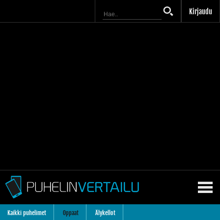
Kirjaudu
Kaikki puhelimet
Oppaat
Älykellot