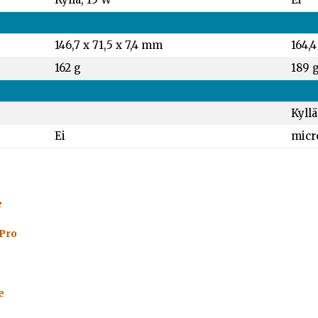
146,7 x 71,5 x 7,4 mm
164,4
162 g
189 
Kyllä
Ei
micr
e
 Pro
e