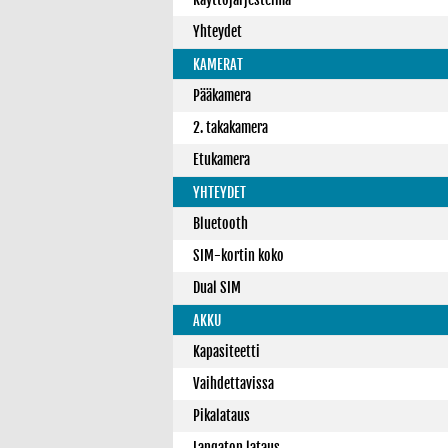
Yhteydet
KAMERAT
Pääkamera
2. takakamera
Etukamera
YHTEYDET
Bluetooth
SIM-kortin koko
Dual SIM
AKKU
Kapasiteetti
Vaihdettavissa
Pikalataus
Langaton lataus