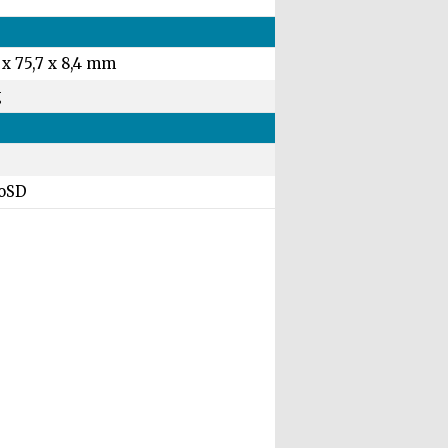
 x 75,7 x 8,4 mm
g
oSD