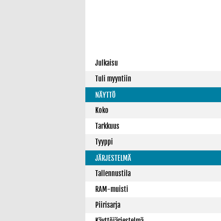
Julkaisu
Tuli myyntiin
NÄYTTÖ
Koko
Tarkkuus
Tyyppi
JÄRJESTELMÄ
Tallennustila
RAM-muisti
Piirisarja
Käyttöjärjestelmä