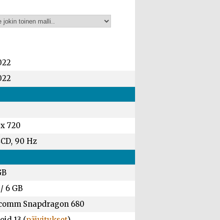
022
022
 x 720
LCD, 90 Hz
GB
/
6 GB
comm Snapdragon 680
id 13 (
päivitykset
)