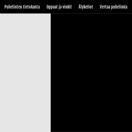
Puhelinten tietokanta
Oppaat ja vinkit
Älykellot
Vertaa puhelimia