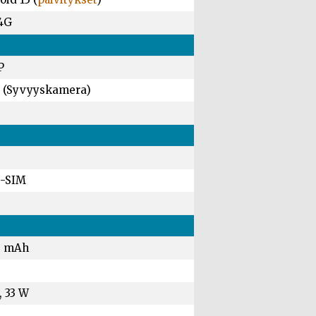
 4G
P
 (Syvyyskamera)
-SIM
0 mAh
, 33 W