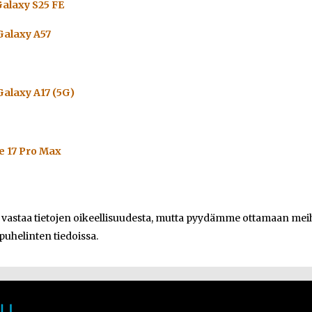
alaxy S25 FE
alaxy A57
alaxy A17 (5G)
e 17 Pro Max
e vastaa tietojen oikeellisuudesta, mutta pyydämme ottamaan meihi
 puhelinten tiedoissa.