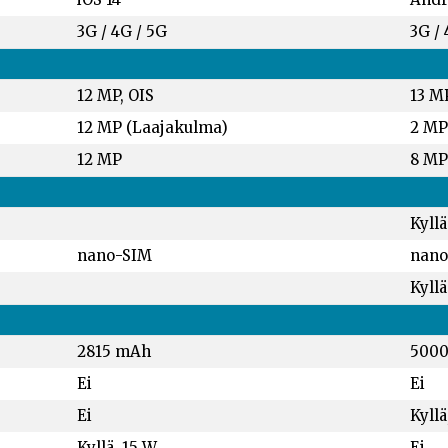
3G / 4G / 5G
3G /
12 MP, OIS
13 M
12 MP (Laajakulma)
2 MP
12 MP
8 MP
Kyllä
nano-SIM
nano
Kyllä
2815 mAh
500
Ei
Ei
Ei
Kyllä
Kyllä, 15 W
Ei