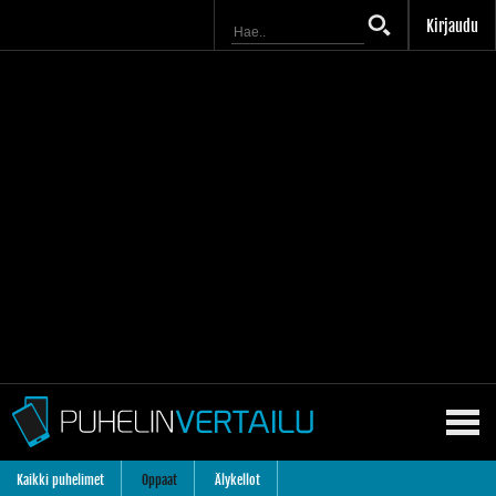
Kirjaudu
Kaikki puhelimet
Oppaat
Älykellot