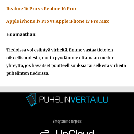
Realme 16 Pro vs Realme 16 Pro+
Apple iPhone 17 Pro vs Apple iPhone 17 Pro Max
Huomaathan:
Tiedoissa voi esiintyä virheitä. Emme vastaa tietojen
oikeellisuudesta, mutta pyydämme ottamaan meihin
yhteyttä, jos havaitset puutteellisuuksia tai selkeitä virheitä
puhelinten tiedoissa.
Yhteytemme tarjoaa: