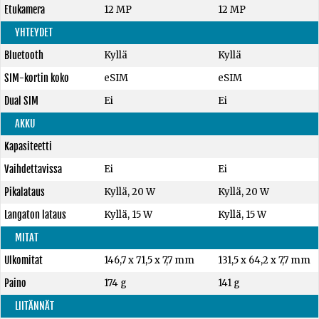
Etukamera
12 MP
12 MP
YHTEYDET
Bluetooth
Kyllä
Kyllä
SIM-kortin koko
eSIM
eSIM
Dual SIM
Ei
Ei
AKKU
Kapasiteetti
Vaihdettavissa
Ei
Ei
Pikalataus
Kyllä, 20 W
Kyllä, 20 W
Langaton lataus
Kyllä, 15 W
Kyllä, 15 W
MITAT
Ulkomitat
146,7 x 71,5 x 7,7 mm
131,5 x 64,2 x 7,7 mm
Paino
174 g
141 g
LIITÄNNÄT