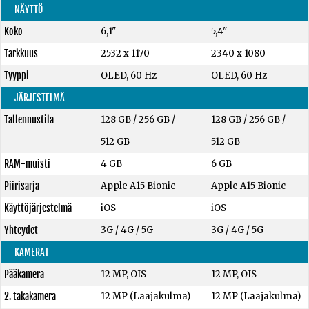
NÄYTTÖ
Koko
6,1"
5,4"
Tarkkuus
2532 x 1170
2340 x 1080
Tyyppi
OLED, 60 Hz
OLED, 60 Hz
JÄRJESTELMÄ
Tallennustila
128 GB
/
256 GB
/
128 GB
/
256 GB
/
512 GB
512 GB
RAM-muisti
4 GB
6 GB
Piirisarja
Apple A15 Bionic
Apple A15 Bionic
Käyttöjärjestelmä
iOS
iOS
Yhteydet
3G / 4G / 5G
3G / 4G / 5G
KAMERAT
Pääkamera
12 MP, OIS
12 MP, OIS
2. takakamera
12 MP (Laajakulma)
12 MP (Laajakulma)