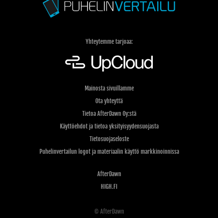
Yhteytemme tarjoaa:
Mainosta sivuillamme
Ota yhteyttä
Tietoa AfterDawn Oy:stä
Käyttöehdot ja tietoa yksityisyydensuojasta
Tietosuojaseloste
Puhelinvertailun logot ja materiaalin käyttö markkinoinnissa
AfterDawn
HIGH.FI
© AfterDawn