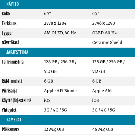
NÄYTTÖ
Koko
6,7"
6,7"
Tarkkuus
2778 x 1284
2796 x 1290
Tyyppi
AM OLED, 60 Hz
OLED, 60 Hz
Näyttölasi
Ceramic Shield
JÄRJESTELMÄ
Tallennustila
128 GB
/
256 GB
/
128 GB
/
256 GB
/
512 GB
512 GB
RAM-muisti
6 GB
6 GB
Piirisarja
Apple A15 Bionic
Apple A16
Käyttöjärjestelmä
iOS
iOS
Yhteydet
3G / 4G / 5G
3G / 4G / 5G
KAMERAT
Pääkamera
12 MP, OIS
48 MP, OIS