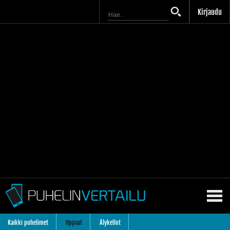
Kirjaudu
Kaikki puhelimet
Oppaat
Älykellot