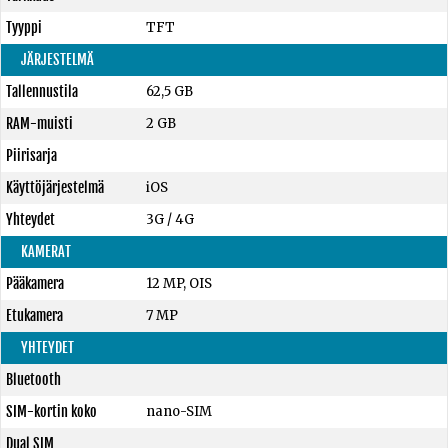
Tyyppi
TFT
JÄRJESTELMÄ
Tallennustila
62,5 GB
RAM-muisti
2 GB
Piirisarja
Käyttöjärjestelmä
iOS
Yhteydet
3G / 4G
KAMERAT
Pääkamera
12 MP, OIS
Etukamera
7 MP
YHTEYDET
Bluetooth
SIM-kortin koko
nano-SIM
Dual SIM