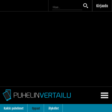
Kirjaudu
Kaikki puhelimet
Oppaat
Älykellot