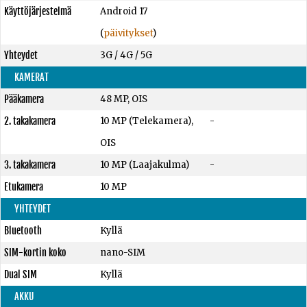
Käyttöjärjestelmä
Android 17
(
päivitykset
)
Yhteydet
3G / 4G / 5G
KAMERAT
Pääkamera
48 MP, OIS
2. takakamera
10 MP (Telekamera),
-
OIS
3. takakamera
10 MP (Laajakulma)
-
Etukamera
10 MP
YHTEYDET
Bluetooth
Kyllä
SIM-kortin koko
nano-SIM
Dual SIM
Kyllä
AKKU