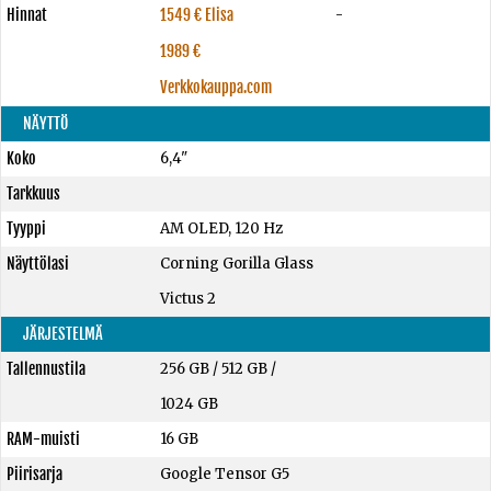
Hinnat
1549 € Elisa
-
1989 €
Verkkokauppa.com
NÄYTTÖ
Koko
6,4"
Tarkkuus
Tyyppi
AM OLED, 120 Hz
Näyttölasi
Corning Gorilla Glass
Victus 2
JÄRJESTELMÄ
Tallennustila
256 GB
/
512 GB
/
1024 GB
RAM-muisti
16 GB
Piirisarja
Google Tensor G5