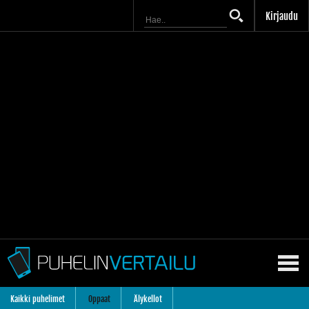
Kirjaudu
Kaikki puhelimet
Oppaat
Älykellot