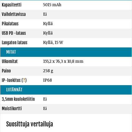
Kapasiteetti
5015 mAh
Vaihdettavissa
Ei
Pikalataus
Kyllä
USB PD -lataus
Kyllä
Langaton lataus
Kyllä, 15 W
MITAT
Ulkomitat
155,2 x 76,3 x 10,8 mm
Paino
258 g
IP-luokitus
(
?
)
IP68
LIITÄNNÄT
3,5mm kuulokeliitin
Ei
Muistikortti
Ei
Suosittuja vertailuja