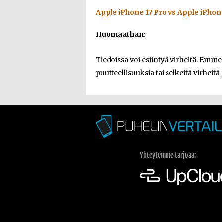
Apple iPhone 17 Pro vs Apple iPhon
Huomaathan:
Tiedoissa voi esiintyä virheitä. Emm
puutteellisuuksia tai selkeitä virheitä
Yhteytemme tarjoaa: