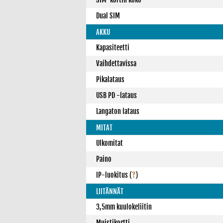
Dual SIM
AKKU
Kapasiteetti
Vaihdettavissa
Pikalataus
USB PD -lataus
Langaton lataus
MITAT
Ulkomitat
Paino
IP-luokitus
(
?
)
LIITÄNNÄT
3,5mm kuulokeliitin
Muistikortti