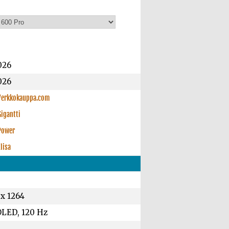
026
026
Verkkokauppa.com
Gigantti
Power
lisa
 x 1264
LED, 120 Hz