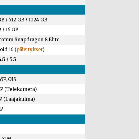
GB
/
512 GB
/
1024 GB
B
/
16 GB
comm Snapdragon 8 Elite
id 16 (
päivitykset
)
4G / 5G
MP, OIS
P (Telekamera)
P (Laajakulma)
MP
-SIM