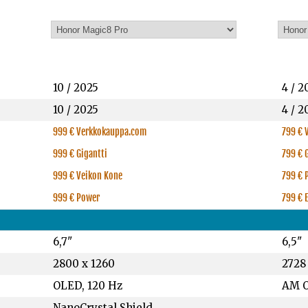
10 / 2025
4 / 2
10 / 2025
4 / 2
999 € Verkkokauppa.com
799 € 
999 € Gigantti
799 € 
999 € Veikon Kone
799 € 
999 € Power
799 € E
6,7"
6,5"
2800 x 1260
2728
OLED, 120 Hz
AM O
NanoCrystal Shield