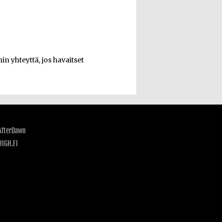
n yhteyttä, jos havaitset
AfterDawn
HIGH.FI