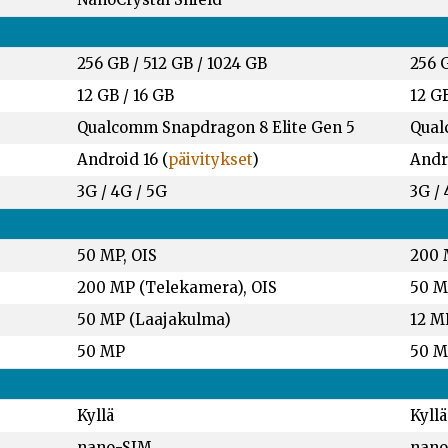
256 GB
/
512 GB
/
1024 GB
256 
12 GB
/
16 GB
12 G
Qualcomm Snapdragon 8 Elite Gen 5
Qual
Android 16 (
päivitykset
)
Andro
3G / 4G / 5G
3G / 
50 MP, OIS
200 
200 MP (Telekamera), OIS
50 M
50 MP (Laajakulma)
12 M
50 MP
50 
Kyllä
Kyllä
nano-SIM
nano