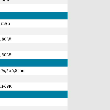
0 mAh
, 80 W
, 50 W
 74,7 x 7,8 mm
g
/IP69K