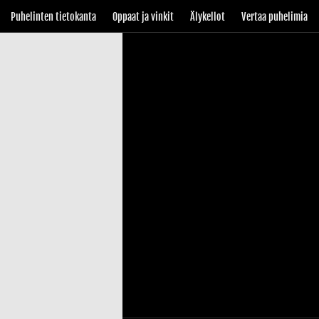
Puhelinten tietokanta
Oppaat ja vinkit
Älykellot
Vertaa puhelimia