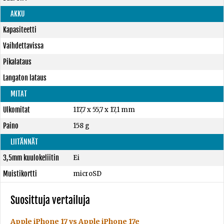
AKKU
Kapasiteetti
Vaihdettavissa
Pikalataus
Langaton lataus
MITAT
Ulkomitat
117,7 x 55,7 x 17,1 mm
Paino
158 g
LIITÄNNÄT
3,5mm kuulokeliitin
Ei
Muistikortti
microSD
Suosittuja vertailuja
Apple iPhone 17 vs Apple iPhone 17e