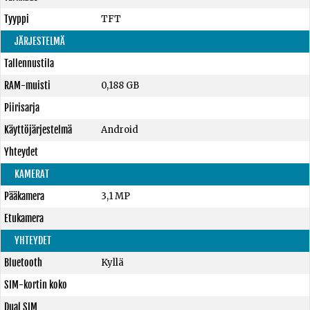
Tyyppi
TFT
JÄRJESTELMÄ
Tallennustila
RAM-muisti
0,188 GB
Piirisarja
Käyttöjärjestelmä
Android
Yhteydet
KAMERAT
Pääkamera
3,1 MP
Etukamera
YHTEYDET
Bluetooth
Kyllä
SIM-kortin koko
Dual SIM