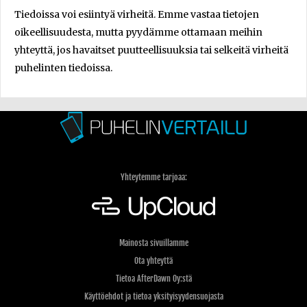
Tiedoissa voi esiintyä virheitä. Emme vastaa tietojen
oikeellisuudesta, mutta pyydämme ottamaan meihin
yhteyttä, jos havaitset puutteellisuuksia tai selkeitä virheitä
puhelinten tiedoissa.
Yhteytemme tarjoaa:
Mainosta sivuillamme
Ota yhteyttä
Tietoa AfterDawn Oy:stä
Käyttöehdot ja tietoa yksityisyydensuojasta