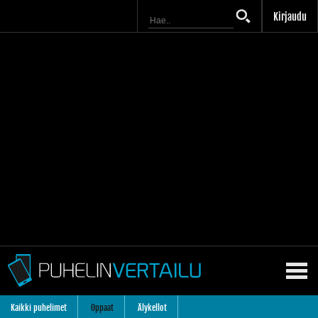
Kirjaudu
Kaikki puhelimet
Oppaat
Älykellot