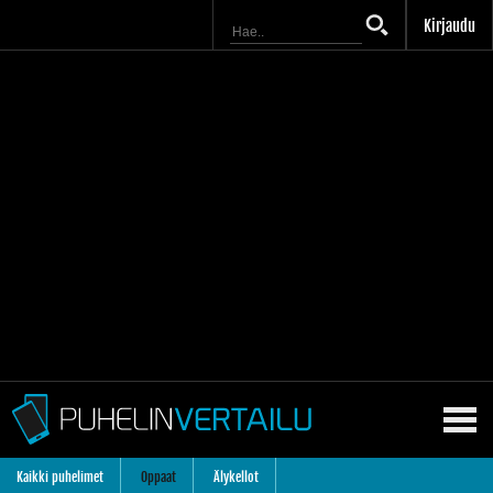
Kirjaudu
Kaikki puhelimet
Oppaat
Älykellot