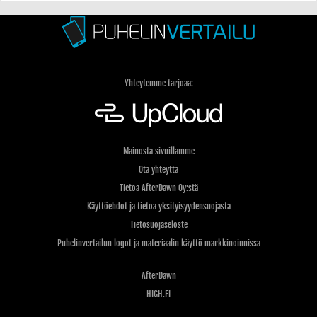
Yhteytemme tarjoaa:
Mainosta sivuillamme
Ota yhteyttä
Tietoa AfterDawn Oy:stä
Käyttöehdot ja tietoa yksityisyydensuojasta
Tietosuojaseloste
Puhelinvertailun logot ja materiaalin käyttö markkinoinnissa
AfterDawn
HIGH.FI