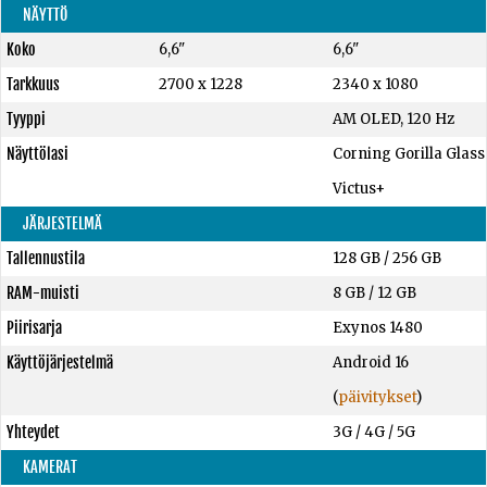
NÄYTTÖ
Koko
6,6"
6,6"
Tarkkuus
2700 x 1228
2340 x 1080
Tyyppi
AM OLED, 120 Hz
Näyttölasi
Corning Gorilla Glass
Victus+
JÄRJESTELMÄ
Tallennustila
128 GB
/
256 GB
RAM-muisti
8 GB
/
12 GB
Piirisarja
Exynos 1480
Käyttöjärjestelmä
Android 16
(
päivitykset
)
Yhteydet
3G / 4G / 5G
KAMERAT