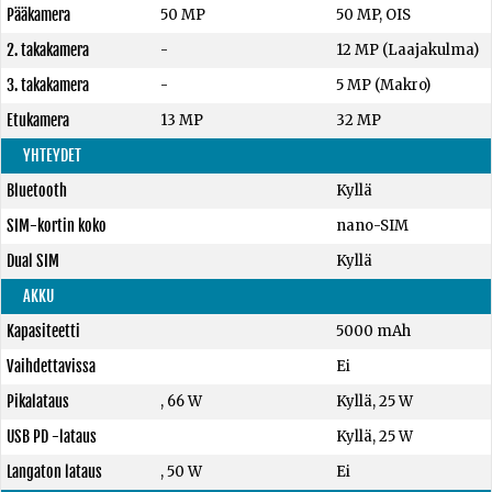
Pääkamera
50 MP
50 MP, OIS
2. takakamera
-
12 MP (Laajakulma)
3. takakamera
-
5 MP (Makro)
Etukamera
13 MP
32 MP
YHTEYDET
Bluetooth
Kyllä
SIM-kortin koko
nano-SIM
Dual SIM
Kyllä
AKKU
Kapasiteetti
5000 mAh
Vaihdettavissa
Ei
Pikalataus
, 66 W
Kyllä, 25 W
USB PD -lataus
Kyllä, 25 W
Langaton lataus
, 50 W
Ei