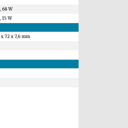
, 68 W
, 15 W
 x 72 x 7,6 mm