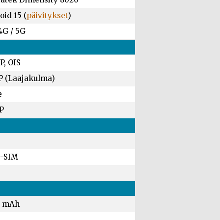
id 15 (
päivitykset
)
4G / 5G
P, OIS
P (Laajakulma)
e
P
-SIM
0 mAh