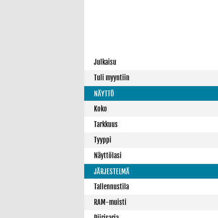
Julkaisu
Tuli myyntiin
NÄYTTÖ
Koko
Tarkkuus
Tyyppi
Näyttölasi
JÄRJESTELMÄ
Tallennustila
RAM-muisti
Piirisarja