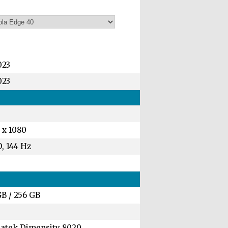
023
023
 x 1080
, 144 Hz
GB
/
256 GB
atek Dimensity 8020