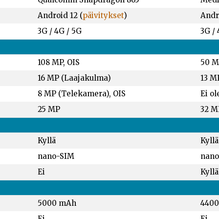
Android 12 (
päivitykset
)
Andro
3G / 4G / 5G
3G / 
108 MP, OIS
50 M
16 MP (Laajakulma)
13 M
8 MP (Telekamera), OIS
Ei ol
25 MP
32 M
Kyllä
Kyllä
nano-SIM
nano
Ei
Kyllä
5000 mAh
440
Ei
Ei