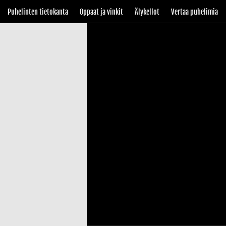
Puhelinten tietokanta
Oppaat ja vinkit
Älykellot
Vertaa puhelimia