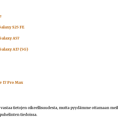
e
alaxy S25 FE
alaxy A57
alaxy A17 (5G)
e 17 Pro Max
e vastaa tietojen oikeellisuudesta, mutta pyydämme ottamaan meihi
 puhelinten tiedoissa.