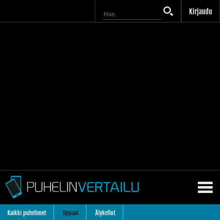
Kirjaudu
Kaikki puhelimet
Oppaat
Älykellot