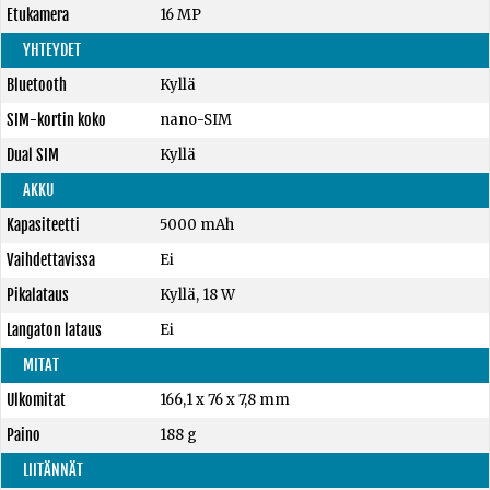
Etukamera
16 MP
YHTEYDET
Bluetooth
Kyllä
SIM-kortin koko
nano-SIM
Dual SIM
Kyllä
AKKU
Kapasiteetti
5000 mAh
Vaihdettavissa
Ei
Pikalataus
Kyllä, 18 W
Langaton lataus
Ei
MITAT
Ulkomitat
166,1 x 76 x 7,8 mm
Paino
188 g
LIITÄNNÄT