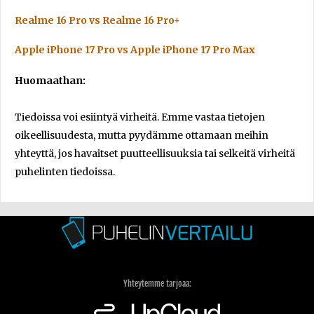
Realme 16 Pro vs Realme 16 Pro+
Apple iPhone 17 Pro vs Apple iPhone 17 Pro Max
Huomaathan:
Tiedoissa voi esiintyä virheitä. Emme vastaa tietojen
oikeellisuudesta, mutta pyydämme ottamaan meihin
yhteyttä, jos havaitset puutteellisuuksia tai selkeitä virheitä
puhelinten tiedoissa.
Yhteytemme tarjoaa: