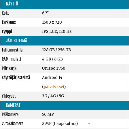
NÄYTTÖ
Koko
6,7"
Tarkkuus
1600 x 720
Tyyppi
IPS LCD, 120 Hz
JÄRJESTELMÄ
Tallennustila
128 GB
/
256 GB
RAM-muisti
4 GB
/
8 GB
Piirisarja
Unisoc T760
Käyttöjärjestelmä
Android 14
(
päivitykset
)
Yhteydet
3G / 4G / 5G
KAMERAT
Pääkamera
50 MP
2. takakamera
8 MP (Laajakulma)
-