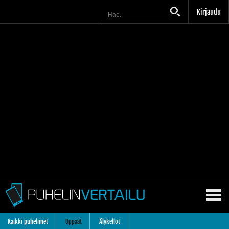
Kirjaudu
Kaikki puhelimet
Oppaat
Älykellot