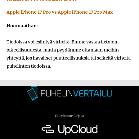
Apple iPhone 17 Pro vs Apple iPhone 17 Pro Max
Huomaathan:
Tiedoissa voi esiintyä virheitä. Emme vastaa tietojen
oikeellisuudesta, mutta pyydämme ottamaan meihin
yhteyttä, jos havaitset puutteellisuuksia tai selkeitä virheitä
puhelinten tiedoissa.
Yhteytemme tarjoaa: