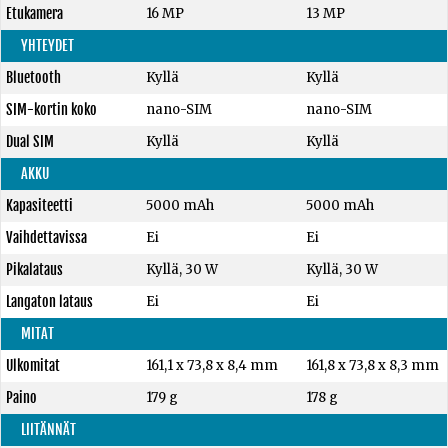
Etukamera
16 MP
13 MP
YHTEYDET
Bluetooth
Kyllä
Kyllä
SIM-kortin koko
nano-SIM
nano-SIM
Dual SIM
Kyllä
Kyllä
AKKU
Kapasiteetti
5000 mAh
5000 mAh
Vaihdettavissa
Ei
Ei
Pikalataus
Kyllä, 30 W
Kyllä, 30 W
Langaton lataus
Ei
Ei
MITAT
Ulkomitat
161,1 x 73,8 x 8,4 mm
161,8 x 73,8 x 8,3 mm
Paino
179 g
178 g
LIITÄNNÄT