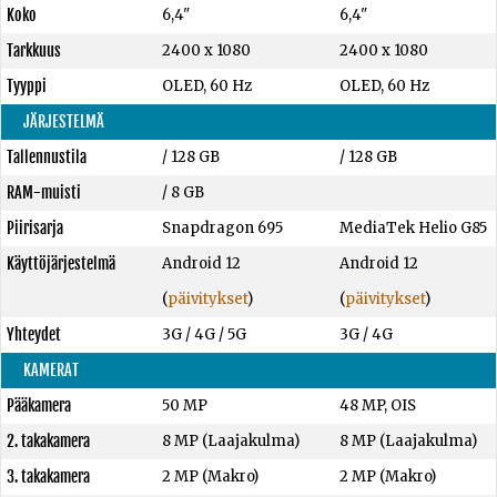
Koko
6,4"
6,4"
Tarkkuus
2400 x 1080
2400 x 1080
Tyyppi
OLED, 60 Hz
OLED, 60 Hz
JÄRJESTELMÄ
Tallennustila
/
128 GB
/
128 GB
RAM-muisti
/
8 GB
Piirisarja
Snapdragon 695
MediaTek Helio G85
Käyttöjärjestelmä
Android 12
Android 12
(
päivitykset
)
(
päivitykset
)
Yhteydet
3G / 4G / 5G
3G / 4G
KAMERAT
Pääkamera
50 MP
48 MP, OIS
2. takakamera
8 MP (Laajakulma)
8 MP (Laajakulma)
3. takakamera
2 MP (Makro)
2 MP (Makro)