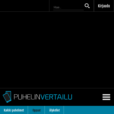
Kirjaudu
Kaikki puhelimet
Oppaat
Älykellot