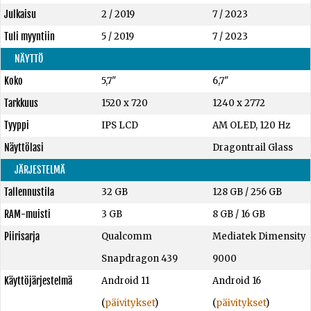
Julkaisu
2 / 2019
7 / 2023
Tuli myyntiin
5 / 2019
7 / 2023
NÄYTTÖ
Koko
5,7"
6,7"
Tarkkuus
1520 x 720
1240 x 2772
Tyyppi
IPS LCD
AM OLED, 120 Hz
Näyttölasi
Dragontrail Glass
JÄRJESTELMÄ
Tallennustila
32 GB
128 GB
/
256 GB
RAM-muisti
3 GB
8 GB
/
16 GB
Piirisarja
Qualcomm
Mediatek Dimensity
Snapdragon 439
9000
Käyttöjärjestelmä
Android 11
Android 16
(
päivitykset
)
(
päivitykset
)