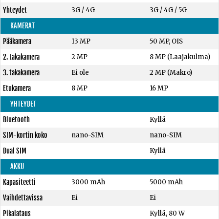
Yhteydet
3G / 4G
3G / 4G / 5G
KAMERAT
Pääkamera
13 MP
50 MP, OIS
2. takakamera
2 MP
8 MP (Laajakulma)
3. takakamera
Ei ole
2 MP (Makro)
Etukamera
8 MP
16 MP
YHTEYDET
Bluetooth
Kyllä
SIM-kortin koko
nano-SIM
nano-SIM
Dual SIM
Kyllä
AKKU
Kapasiteetti
3000 mAh
5000 mAh
Vaihdettavissa
Ei
Ei
Pikalataus
Kyllä, 80 W