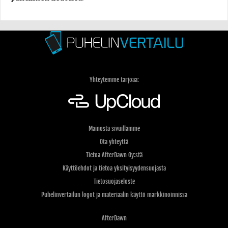
Yhteytemme tarjoaa:
Mainosta sivuillamme
Ota yhteyttä
Tietoa AfterDawn Oy:stä
Käyttöehdot ja tietoa yksityisyydensuojasta
Tietosuojaseloste
Puhelinvertailun logot ja materiaalin käyttö markkinoinnissa
AfterDawn