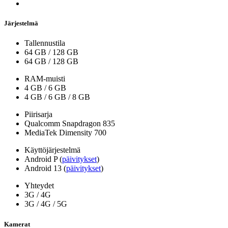
Järjestelmä
Tallennustila
64 GB
/
128 GB
64 GB
/
128 GB
RAM-muisti
4 GB
/
6 GB
4 GB
/
6 GB
/
8 GB
Piirisarja
Qualcomm Snapdragon 835
MediaTek Dimensity 700
Käyttöjärjestelmä
Android P (
päivitykset
)
Android 13 (
päivitykset
)
Yhteydet
3G / 4G
3G / 4G / 5G
Kamerat