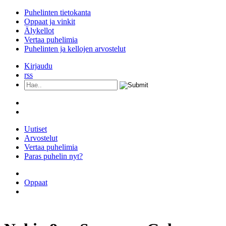
Puhelinten tietokanta
Oppaat ja vinkit
Älykellot
Vertaa puhelimia
Puhelinten ja kellojen arvostelut
Kirjaudu
rss
Uutiset
Arvostelut
Vertaa puhelimia
Paras puhelin nyt?
Kaikki puhelimet
Oppaat
Älykellot