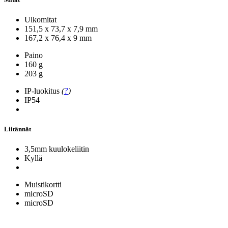
Ulkomitat
151,5 x 73,7 x 7,9 mm
167,2 x 76,4 x 9 mm
Paino
160 g
203 g
IP-luokitus
(
?
)
IP54
Liitännät
3,5mm kuulokeliitin
Kyllä
Muistikortti
microSD
microSD