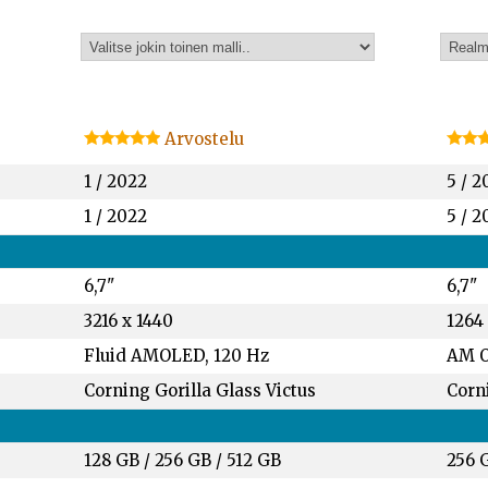
Arvostelu
1 / 2022
5 / 2
1 / 2022
5 / 2
6,7"
6,7"
3216 x 1440
1264
Fluid AMOLED, 120 Hz
AM O
Corning Gorilla Glass Victus
Corni
128 GB
/
256 GB
/
512 GB
256 