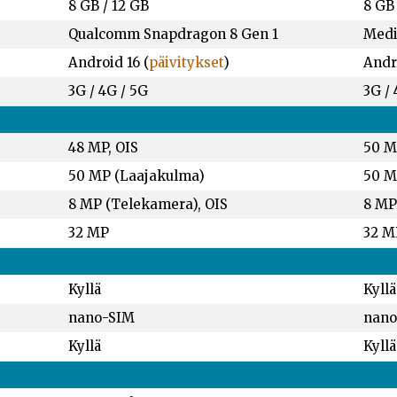
8 GB
/
12 GB
8 GB
Qualcomm Snapdragon 8 Gen 1
Medi
Android 16 (
päivitykset
)
Andro
3G / 4G / 5G
3G / 
48 MP, OIS
50 
50 MP (Laajakulma)
50 M
8 MP (Telekamera), OIS
8 MP
32 MP
32 M
Kyllä
Kyllä
nano-SIM
nano
Kyllä
Kyllä