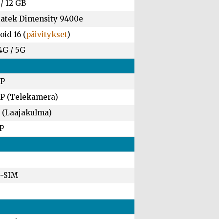
/
12 GB
atek Dimensity 9400e
id 16 (
päivitykset
)
4G / 5G
MP
P (Telekamera)
 (Laajakulma)
P
-SIM