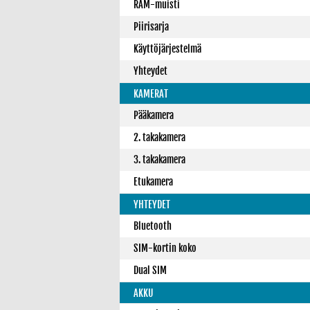
RAM-muisti
Piirisarja
Käyttöjärjestelmä
Yhteydet
KAMERAT
Pääkamera
2. takakamera
3. takakamera
Etukamera
YHTEYDET
Bluetooth
SIM-kortin koko
Dual SIM
AKKU