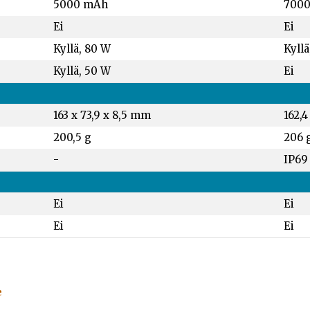
5000 mAh
700
Ei
Ei
Kyllä, 80 W
Kyllä
Kyllä, 50 W
Ei
163 x 73,9 x 8,5 mm
162,4
200,5 g
206 
-
IP69
Ei
Ei
Ei
Ei
e