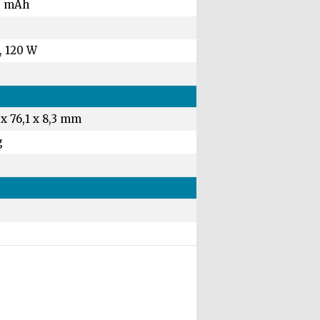
0 mAh
, 120 W
 x 76,1 x 8,3 mm
g