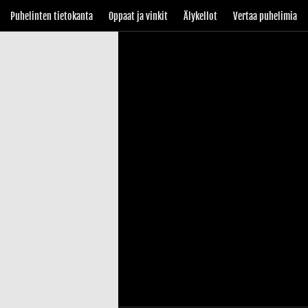
Puhelinten tietokanta
Oppaat ja vinkit
Älykellot
Vertaa puhelimia