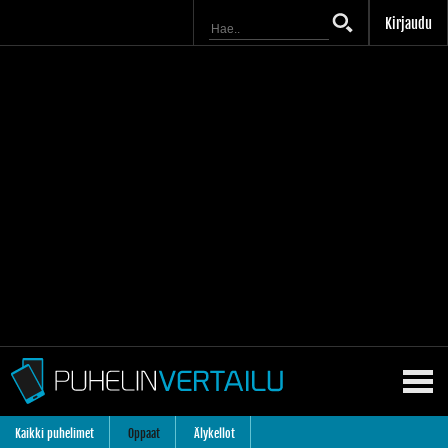
Kirjaudu
Kaikki puhelimet
Oppaat
Älykellot