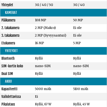
Yhteydet
3G / 4G / 5G
3G / 4G
KAMERAT
Pääkamera
108 MP
50 MP
2. takakamera
2 MP (Makro)
Ei ole
3. takakamera
2 MP (Syvyysanturi)
Ei ole
Etukamera
16 MP
5 MP
YHTEYDET
Bluetooth
Kyllä
Kyllä
SIM-kortin koko
nano-SIM
nano-SIM
Dual SIM
Kyllä
Kyllä
AKKU
Kapasiteetti
5000 mAh
5100 mAh
Vaihdettavissa
Ei
Pikalataus
Kyllä, 67 W
Kyllä, 45 W