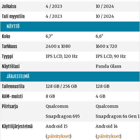
Julkaisu
4 / 2023
10 / 2024
Tuli myyntiin
4 / 2023
10 / 2024
NÄYTTÖ
Koko
6,7"
6,6"
Tarkkuus
2400 x 1080
1600 x 720
Tyyppi
IPS LCD, 120 Hz
IPS LCD, 90 Hz
Näyttölasi
Panda Glass
JÄRJESTELMÄ
Tallennustila
128 GB
/
256 GB
128 GB
RAM-muisti
8 GB
4 GB
Piirisarja
Qualcomm
Qualcomm
Snapdragon 695
Snapdragon 6s Gen 1
Käyttöjärjestelmä
Android 15
Android 14
(
päivitykset
)
(
päivitykset
)