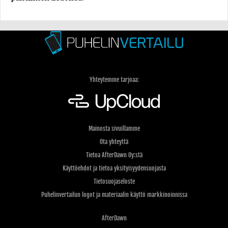
Yhteytemme tarjoaa:
Mainosta sivuillamme
Ota yhteyttä
Tietoa AfterDawn Oy:stä
Käyttöehdot ja tietoa yksityisyydensuojasta
Tietosuojaseloste
Puhelinvertailun logot ja materiaalin käyttö markkinoinnissa
AfterDawn