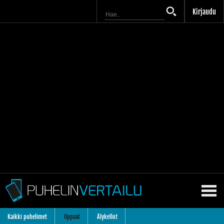
Kirjaudu
Kaikki puhelimet
Oppaat
Älykellot