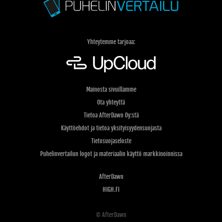
Yhteytemme tarjoaa:
Mainosta sivuillamme
Ota yhteyttä
Tietoa AfterDawn Oy:stä
Käyttöehdot ja tietoa yksityisyydensuojasta
Tietosuojaseloste
Puhelinvertailun logot ja materiaalin käyttö markkinoinnissa
AfterDawn
HIGH.FI
© AfterDawn