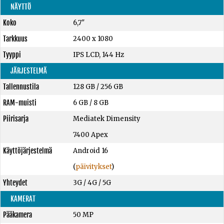
NÄYTTÖ
Koko
6,7"
Tarkkuus
2400 x 1080
Tyyppi
IPS LCD, 144 Hz
JÄRJESTELMÄ
Tallennustila
128 GB
/
256 GB
RAM-muisti
6 GB
/
8 GB
Piirisarja
Mediatek Dimensity
7400 Apex
Käyttöjärjestelmä
Android 16
(
päivitykset
)
Yhteydet
3G / 4G / 5G
KAMERAT
Pääkamera
50 MP