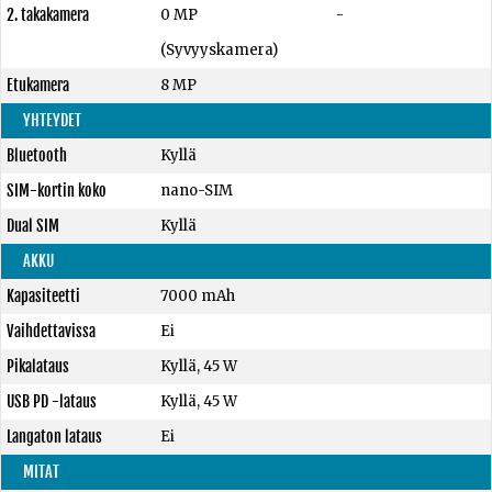
2. takakamera
0 MP
-
(Syvyyskamera)
Etukamera
8 MP
YHTEYDET
Bluetooth
Kyllä
SIM-kortin koko
nano-SIM
Dual SIM
Kyllä
AKKU
Kapasiteetti
7000 mAh
Vaihdettavissa
Ei
Pikalataus
Kyllä, 45 W
USB PD -lataus
Kyllä, 45 W
Langaton lataus
Ei
MITAT